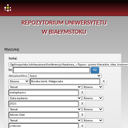
Skip
REPOZYTORIUM UNIWERSYTETU
navigation
W BIAŁYMSTOKU
Wyszukaj
Szukaj:
for
Aktualne filtry: