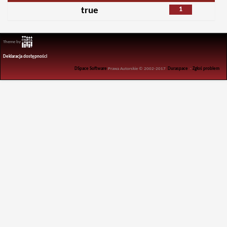
1
true
Theme by
Deklaracja dostępności
DSpace Software
Prawa Autorskie © 2002-2017
Duraspace
-
Zgłoś problem