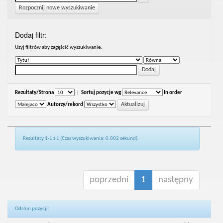
Rozpocznij nowe wyszukiwanie
Dodaj filtr:
Uzyj filtrów aby zagęścić wyszukiwanie.
Rezultaty/Strona
|
Sortuj pozycje wg
In order
Autorzy/rekord
Rezultaty 1-1 z 1 (Czas wyszukiwania: 0.002 sekund).
poprzedni
1
następny
Odsłon pozycji: