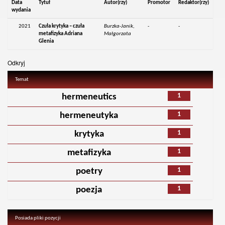
Data
Tytuł
Autor(rzy)
Promotor
Redaktor(rzy)
wydania
2021
Czuła krytyka – czuła
Burzka-Janik,
-
-
metafizyka Adriana
Małgorzata
Glenia
Odkryj
Temat
1
hermeneutics
1
hermeneutyka
1
krytyka
1
metafizyka
1
poetry
1
poezja
Posiada pliki pozycji