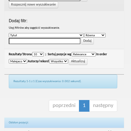
Rozpocznij nowe wyszukiwanie
Dodaj filtr:
Uzyj filtrów aby zagęścić wyszukiwanie.
Rezultaty/Strona
|
Sortuj pozycje wg
In order
Autorzy/rekord
Rezultaty 1-1 z 1 (Czas wyszukiwania: 0.002 sekund).
poprzedni
1
następny
Odsłon pozycji: