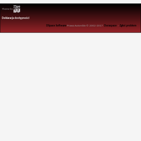
Theme by
Deklaracja dostępności
DSpace Software
Prawa Autorskie © 2002-2017
Duraspace
-
Zgłoś problem