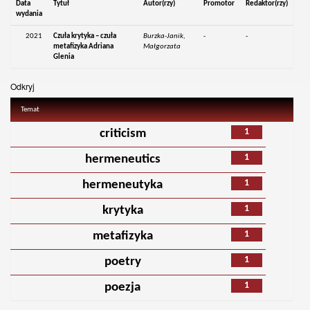
Data
Tytuł
Autor(rzy)
Promotor
Redaktor(rzy)
wydania
2021
Czuła krytyka – czuła
Burzka-Janik,
-
-
metafizyka Adriana
Małgorzata
Glenia
Odkryj
Temat
1
criticism
1
hermeneutics
1
hermeneutyka
1
krytyka
1
metafizyka
1
poetry
1
poezja