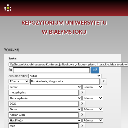
Skip
REPOZYTORIUM UNIWERSYTETU
navigation
W BIAŁYMSTOKU
Wyszukaj
Szukaj:
for
Aktualne filtry: