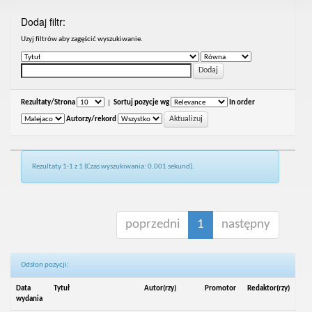
Dodaj filtr:
Uzyj filtrów aby zagęścić wyszukiwanie.
Rezultaty/Strona
|
Sortuj pozycje wg
In order
Autorzy/rekord
Rezultaty 1-1 z 1 (Czas wyszukiwania: 0.001 sekund).
poprzedni
1
następny
Odsłon pozycji:
Data
Tytuł
Autor(rzy)
Promotor
Redaktor(rzy)
wydania