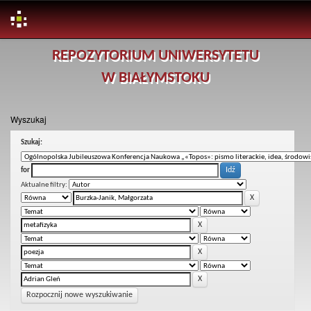
Skip
REPOZYTORIUM UNIWERSYTETU
navigation
W BIAŁYMSTOKU
Wyszukaj
Szukaj:
for
Aktualne filtry:
Rozpocznij nowe wyszukiwanie