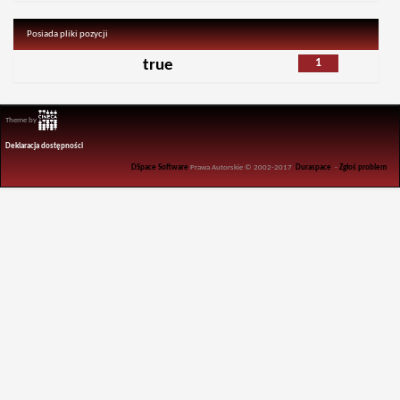
Posiada pliki pozycji
1
true
Theme by
Deklaracja dostępności
DSpace Software
Prawa Autorskie © 2002-2017
Duraspace
-
Zgłoś problem