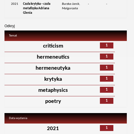
2021
Czuła krytyka – czuła
Burzka-Janik,
-
-
metafizyka Adriana
Małgorzata
Glenia
Odkryj
Temat
1
criticism
1
hermeneutics
1
hermeneutyka
1
krytyka
1
metaphysics
1
poetry
Data wydania
1
2021