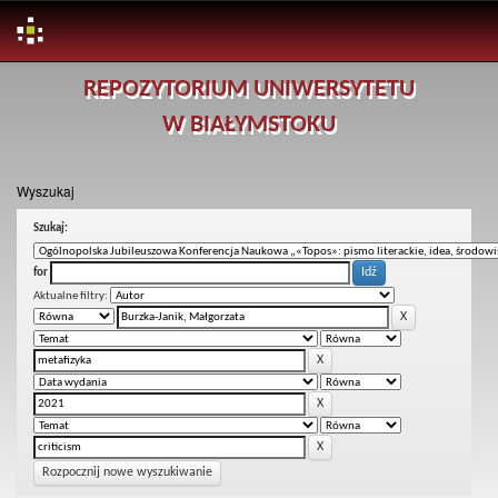
Skip
REPOZYTORIUM UNIWERSYTETU
navigation
W BIAŁYMSTOKU
Wyszukaj
Szukaj:
for
Aktualne filtry:
Rozpocznij nowe wyszukiwanie