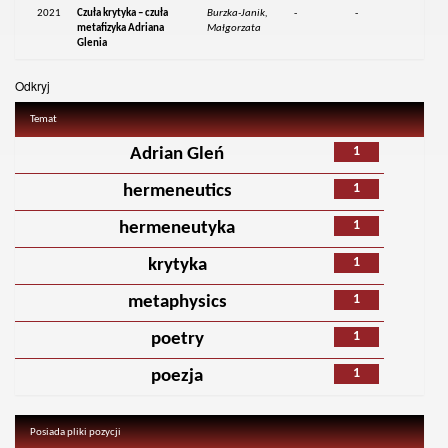
2021
Czuła krytyka – czuła
Burzka-Janik,
-
-
metafizyka Adriana
Małgorzata
Glenia
Odkryj
Temat
1
Adrian Gleń
1
hermeneutics
1
hermeneutyka
1
krytyka
1
metaphysics
1
poetry
1
poezja
Posiada pliki pozycji