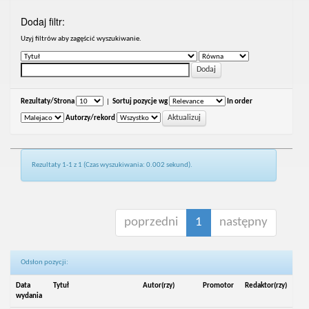
Dodaj filtr:
Uzyj filtrów aby zagęścić wyszukiwanie.
Rezultaty/Strona
|
Sortuj pozycje wg
In order
Autorzy/rekord
Rezultaty 1-1 z 1 (Czas wyszukiwania: 0.002 sekund).
poprzedni
1
następny
Odsłon pozycji:
Data
Tytuł
Autor(rzy)
Promotor
Redaktor(rzy)
wydania