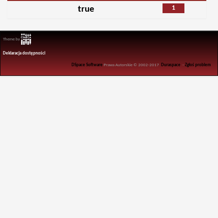
1
true
Theme by
Deklaracja dostępności
DSpace Software
Prawa Autorskie © 2002-2017
Duraspace
-
Zgłoś problem