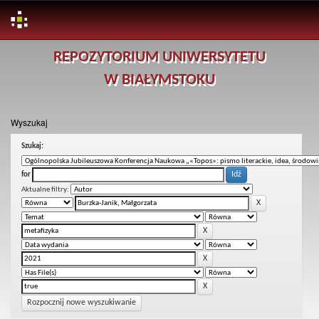
Skip
REPOZYTORIUM UNIWERSYTETU
navigation
W BIAŁYMSTOKU
Wyszukaj
Szukaj:
for
Aktualne filtry:
Rozpocznij nowe wyszukiwanie