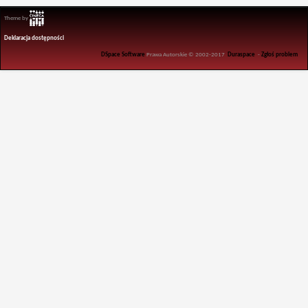
Theme by
Deklaracja dostępności
DSpace Software
Prawa Autorskie © 2002-2017
Duraspace
-
Zgłoś problem