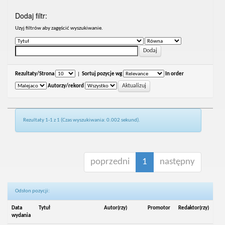
Dodaj filtr:
Uzyj filtrów aby zagęścić wyszukiwanie.
Rezultaty/Strona
|
Sortuj pozycje wg
In order
Autorzy/rekord
Rezultaty 1-1 z 1 (Czas wyszukiwania: 0.002 sekund).
poprzedni
1
następny
Odsłon pozycji:
Data
Tytuł
Autor(rzy)
Promotor
Redaktor(rzy)
wydania