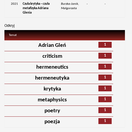
2021
Czuła krytyka – czuła
Burzka-Janik,
-
-
metafizyka Adriana
Małgorzata
Glenia
Odkryj
Temat
1
Adrian Gleń
1
criticism
1
hermeneutics
1
hermeneutyka
1
krytyka
1
metaphysics
1
poetry
1
poezja