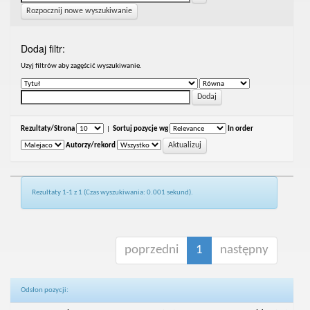
Rozpocznij nowe wyszukiwanie
Dodaj filtr:
Uzyj filtrów aby zagęścić wyszukiwanie.
Rezultaty/Strona
|
Sortuj pozycje wg
In order
Autorzy/rekord
Rezultaty 1-1 z 1 (Czas wyszukiwania: 0.001 sekund).
poprzedni
1
następny
Odsłon pozycji: