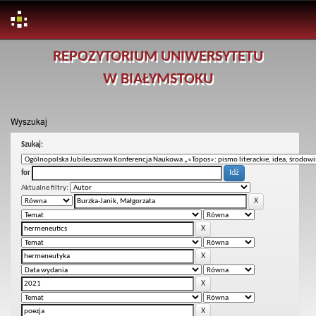
Skip
REPOZYTORIUM UNIWERSYTETU
navigation
W BIAŁYMSTOKU
Wyszukaj
Szukaj:
for
Aktualne filtry: