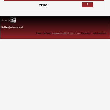
1
true
Theme by
Deklaracja dostępności
DSpace Software
Prawa Autorskie © 2002-2017
Duraspace
-
Zgłoś problem