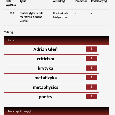
Data
Tytuł
Autor(rzy)
Promotor
Redaktor(rzy)
wydania
2021
Czuła krytyka – czuła
Burzka-Janik,
-
-
metafizyka Adriana
Małgorzata
Glenia
Odkryj
Temat
1
Adrian Gleń
1
criticism
1
krytyka
1
metafizyka
1
metaphysics
1
poetry
Posiada pliki pozycji