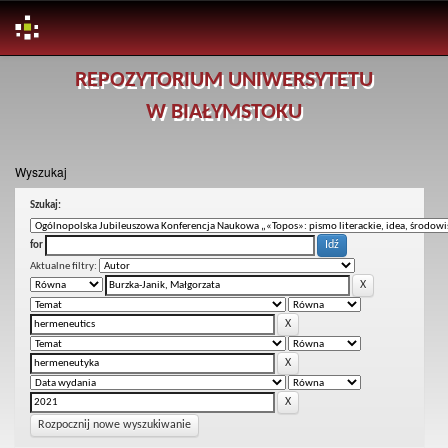
Skip
REPOZYTORIUM UNIWERSYTETU
navigation
W BIAŁYMSTOKU
Wyszukaj
Szukaj:
for
Aktualne filtry:
Rozpocznij nowe wyszukiwanie