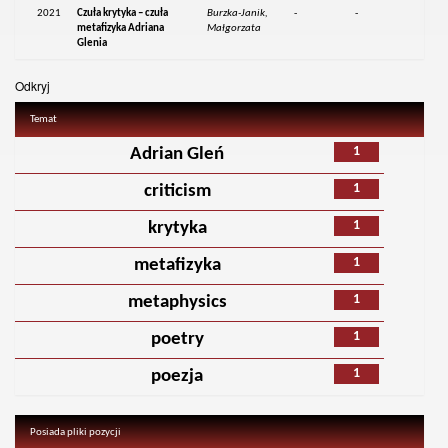
2021
Czuła krytyka – czuła
Burzka-Janik,
-
-
metafizyka Adriana
Małgorzata
Glenia
Odkryj
Temat
1
Adrian Gleń
1
criticism
1
krytyka
1
metafizyka
1
metaphysics
1
poetry
1
poezja
Posiada pliki pozycji