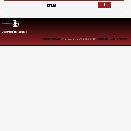
1
true
Theme by
Deklaracja dostępności
DSpace Software
Prawa Autorskie © 2002-2017
Duraspace
-
Zgłoś problem