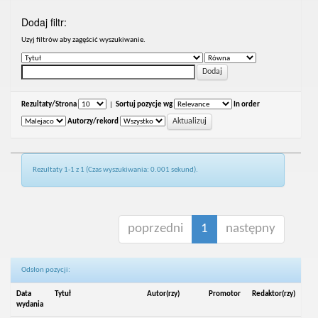
Dodaj filtr:
Uzyj filtrów aby zagęścić wyszukiwanie.
Rezultaty/Strona
|
Sortuj pozycje wg
In order
Autorzy/rekord
Rezultaty 1-1 z 1 (Czas wyszukiwania: 0.001 sekund).
poprzedni
1
następny
Odsłon pozycji:
Data
Tytuł
Autor(rzy)
Promotor
Redaktor(rzy)
wydania