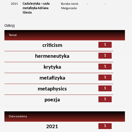
2021
Czuła krytyka – czuła
Burzka-Janik,
-
-
metafizyka Adriana
Małgorzata
Glenia
Odkryj
Temat
1
criticism
1
hermeneutyka
1
krytyka
1
metafizyka
1
metaphysics
1
poezja
Data wydania
1
2021