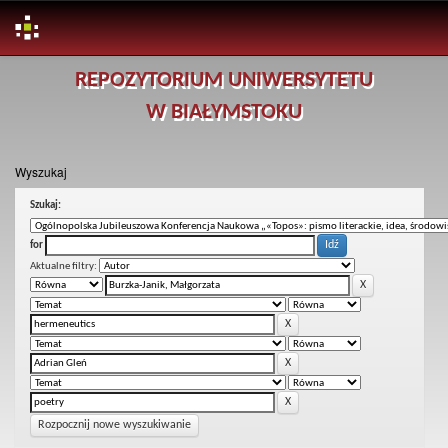
Skip
REPOZYTORIUM UNIWERSYTETU
navigation
W BIAŁYMSTOKU
Wyszukaj
Szukaj:
for
Aktualne filtry:
Rozpocznij nowe wyszukiwanie