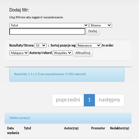
Dodaj filtr:
Uzyj filtrów aby zagęścić wyszukiwanie.
Rezultaty/Strona
|
Sortuj pozycje wg
In order
Autorzy/rekord
Rezultaty 1-1 z 1 (Czas wyszukiwania: 0.002 sekund).
poprzedni
1
następny
Odsłon pozycji:
Data
Tytuł
Autor(rzy)
Promotor
Redaktor(rzy)
wydania