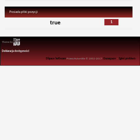
Posiada pliki pozycji
1
true
Theme by
Deklaracja dostępności
DSpace Software
Prawa Autorskie © 2002-2017
Duraspace
-
Zgłoś problem