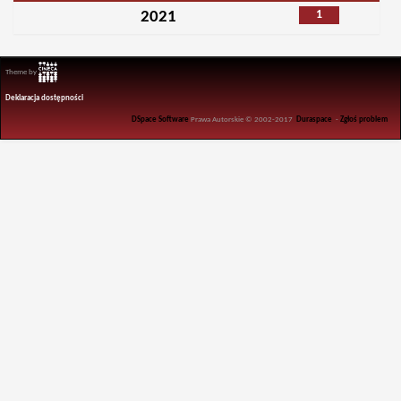
1
2021
Theme by
Deklaracja dostępności
DSpace Software
Prawa Autorskie © 2002-2017
Duraspace
-
Zgłoś problem