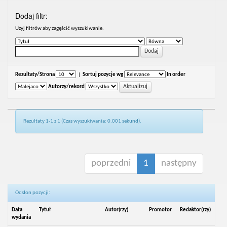
Dodaj filtr:
Uzyj filtrów aby zagęścić wyszukiwanie.
Rezultaty/Strona
|
Sortuj pozycje wg
In order
Autorzy/rekord
Rezultaty 1-1 z 1 (Czas wyszukiwania: 0.001 sekund).
poprzedni
1
następny
Odsłon pozycji:
Data
Tytuł
Autor(rzy)
Promotor
Redaktor(rzy)
wydania