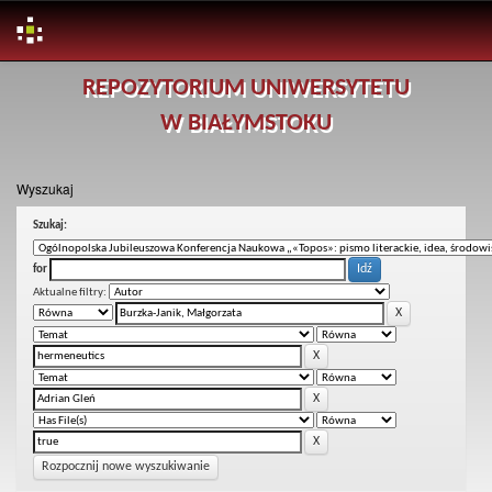
Skip
REPOZYTORIUM UNIWERSYTETU
navigation
W BIAŁYMSTOKU
Wyszukaj
Szukaj:
for
Aktualne filtry:
Rozpocznij nowe wyszukiwanie