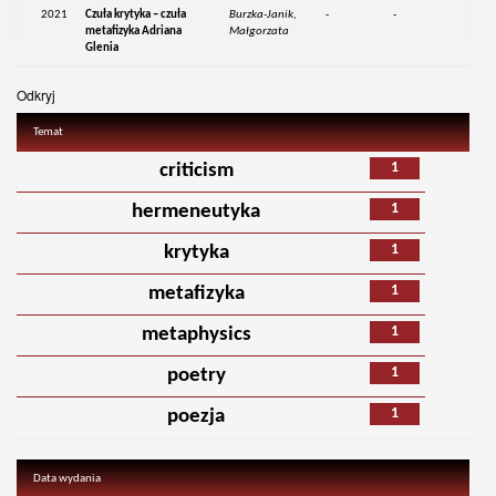
2021
Czuła krytyka – czuła
Burzka-Janik,
-
-
metafizyka Adriana
Małgorzata
Glenia
Odkryj
Temat
1
criticism
1
hermeneutyka
1
krytyka
1
metafizyka
1
metaphysics
1
poetry
1
poezja
Data wydania