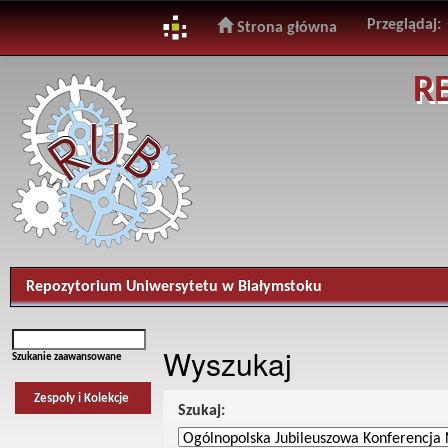
Przeglądaj:
Strona główna
Skip
R
navigation
Repozytorium Uniwersytetu w Białymstoku
Wyszukaj
Szukanie zaawansowane
Zespoły i Kolekcje
Szukaj: