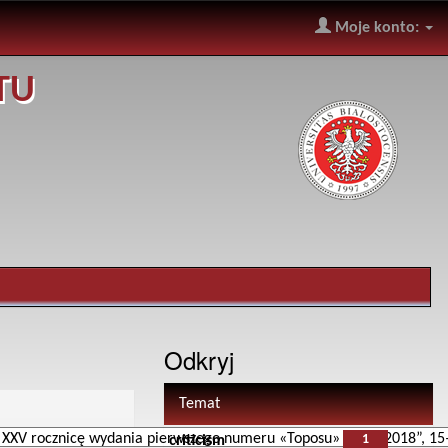
Moje konto:
TU
Odkryj
Temat
1
criticism