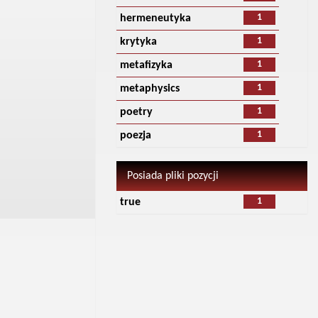
1
hermeneutyka
1
krytyka
1
metafizyka
1
metaphysics
1
poetry
1
poezja
Posiada pliki pozycji
1
true