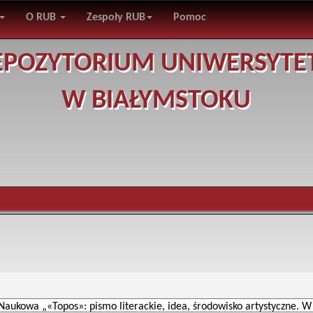
O RUB
Zespoły RUB
Pomoc
EPOZYTORIUM UNIWERSYTE
W BIAŁYMSTOKU