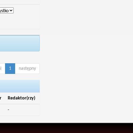
i
1
następny
r
Redaktor(rzy)
-