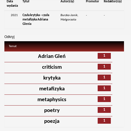
Data
Tytuł
Autor(rzy)
Promotor
Redaktor(rzy)
wydania
2021
Czuła krytyka – czuła
Burzka-Janik,
-
-
metafizyka Adriana
Małgorzata
Glenia
Odkryj
Temat
1
Adrian Gleń
1
criticism
1
krytyka
1
metafizyka
1
metaphysics
1
poetry
1
poezja