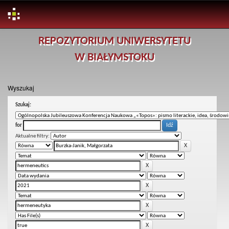
Skip
REPOZYTORIUM UNIWERSYTETU
navigation
W BIAŁYMSTOKU
Wyszukaj
Szukaj:
for
Aktualne filtry: