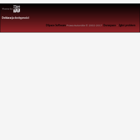
Theme by
Deklaracja dostępności
DSpace Software
Prawa Autorskie © 2002-2017
Duraspace
-
Zgłoś problem