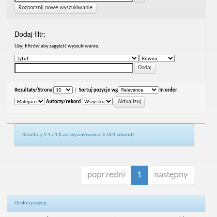
Rozpocznij nowe wyszukiwanie
Dodaj filtr:
Uzyj filtrów aby zagęścić wyszukiwanie.
Rezultaty/Strona
|
Sortuj pozycje wg
In order
Autorzy/rekord
Rezultaty 1-1 z 1 (Czas wyszukiwania: 0.001 sekund).
poprzedni
1
następny
Odsłon pozycji: