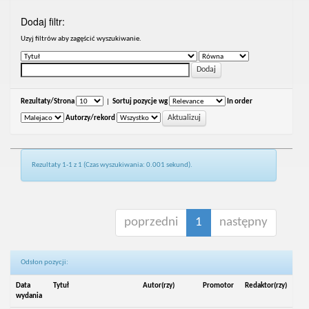
Dodaj filtr:
Uzyj filtrów aby zagęścić wyszukiwanie.
Rezultaty/Strona
|
Sortuj pozycje wg
In order
Autorzy/rekord
Rezultaty 1-1 z 1 (Czas wyszukiwania: 0.001 sekund).
poprzedni
1
następny
Odsłon pozycji:
Data
Tytuł
Autor(rzy)
Promotor
Redaktor(rzy)
wydania