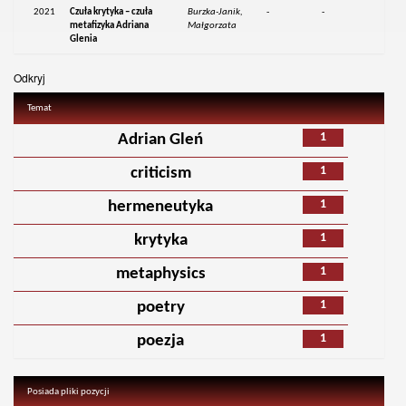
2021
Czuła krytyka – czuła
Burzka-Janik,
-
-
metafizyka Adriana
Małgorzata
Glenia
Odkryj
Temat
1
Adrian Gleń
1
criticism
1
hermeneutyka
1
krytyka
1
metaphysics
1
poetry
1
poezja
Posiada pliki pozycji