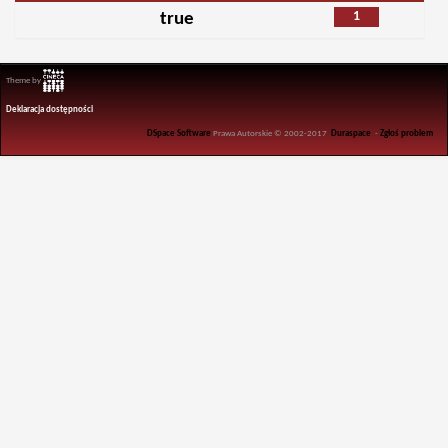
1
true
Theme by
Deklaracja dostępności
DSpace Software
Prawa Autorskie © 2002-2017
Duraspace
-
Zgłoś problem