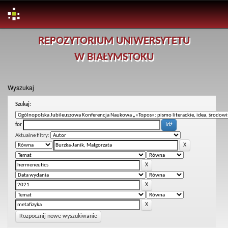
Skip
REPOZYTORIUM UNIWERSYTETU
navigation
W BIAŁYMSTOKU
Wyszukaj
Szukaj:
for
Aktualne filtry:
Rozpocznij nowe wyszukiwanie