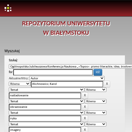
Skip
REPOZYTORIUM UNIWERSYTETU
navigation
W BIAŁYMSTOKU
Wyszukaj
Szukaj:
for
Aktualne filtry: