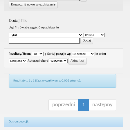
Rozpocznij nowe wyszukiwanie
Dodaj filtr:
Uzyj filtrów aby zagęścić wyszukiwanie.
Rezultaty/Strona
|
Sortuj pozycje wg
In order
Autorzy/rekord
Rezultaty 1-1 z 1 (Czas wyszukiwania: 0.002 sekund).
poprzedni
1
następny
Odsłon pozycji: