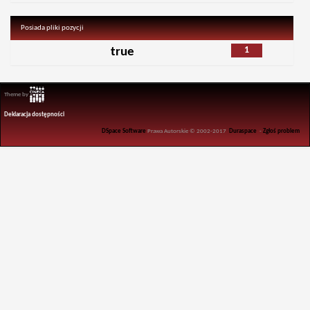
Posiada pliki pozycji
1
true
Theme by
Deklaracja dostępności
DSpace Software
Prawa Autorskie © 2002-2017
Duraspace
-
Zgłoś problem