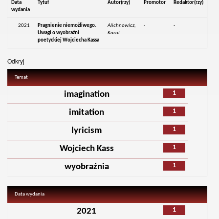
Data
Tytuł
Autor(rzy)
Promotor
Redaktor(rzy)
wydania
2021
Pragnienie niemożliwego.
Alichnowicz,
-
-
Uwagi o wyobraźni
Karol
poetyckiej Wojciecha Kassa
Odkryj
Temat
1
imagination
1
imitation
1
lyricism
1
Wojciech Kass
1
wyobraźnia
Data wydania
1
2021