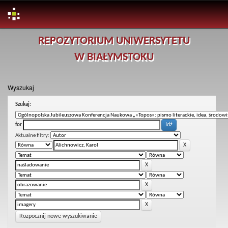
Skip
REPOZYTORIUM UNIWERSYTETU
navigation
W BIAŁYMSTOKU
Wyszukaj
Szukaj:
for
Aktualne filtry:
Rozpocznij nowe wyszukiwanie