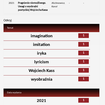
2021
Pragnienie niemożliwego.
Alichnowicz,
-
-
Uwagi o wyobraźni
Karol
poetyckiej Wojciecha Kassa
Odkryj
Temat
1
imagination
1
imitation
1
iryka
1
lyricism
1
Wojciech Kass
1
wyobraźnia
Data wydania
1
2021