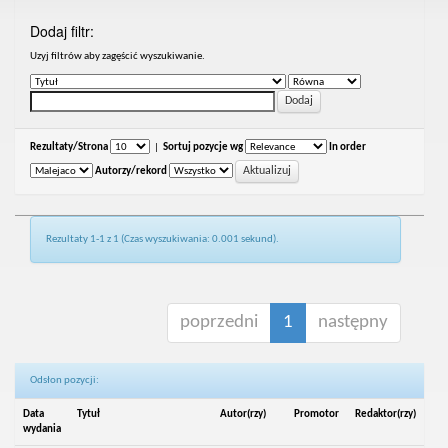
Dodaj filtr:
Uzyj filtrów aby zagęścić wyszukiwanie.
Rezultaty/Strona
|
Sortuj pozycje wg
In order
Autorzy/rekord
Rezultaty 1-1 z 1 (Czas wyszukiwania: 0.001 sekund).
poprzedni
1
następny
Odsłon pozycji:
Data
Tytuł
Autor(rzy)
Promotor
Redaktor(rzy)
wydania