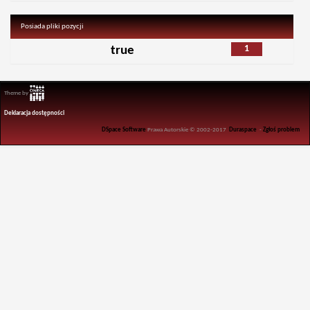
Posiada pliki pozycji
1
true
Theme by
Deklaracja dostępności
DSpace Software
Prawa Autorskie © 2002-2017
Duraspace
-
Zgłoś problem