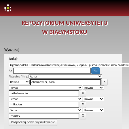
Skip
REPOZYTORIUM UNIWERSYTETU
navigation
W BIAŁYMSTOKU
Wyszukaj
Szukaj:
for
Aktualne filtry:
Rozpocznij nowe wyszukiwanie