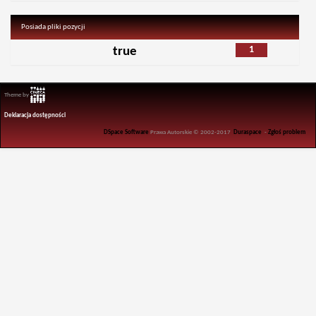
Posiada pliki pozycji
1
true
Theme by
Deklaracja dostępności
DSpace Software
Prawa Autorskie © 2002-2017
Duraspace
-
Zgłoś problem