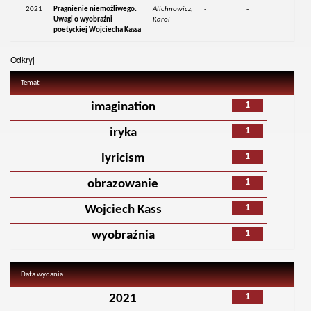
2021
Pragnienie niemożliwego.
Alichnowicz,
-
-
Uwagi o wyobraźni
Karol
poetyckiej Wojciecha Kassa
Odkryj
Temat
1
imagination
1
iryka
1
lyricism
1
obrazowanie
1
Wojciech Kass
1
wyobraźnia
Data wydania
1
2021