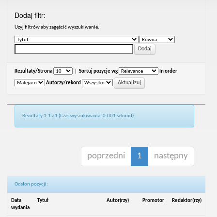
Dodaj filtr:
Uzyj filtrów aby zagęścić wyszukiwanie.
Rezultaty/Strona
|
Sortuj pozycje wg
In order
Autorzy/rekord
Rezultaty 1-1 z 1 (Czas wyszukiwania: 0.001 sekund).
poprzedni
1
następny
Odsłon pozycji:
Data
Tytuł
Autor(rzy)
Promotor
Redaktor(rzy)
wydania