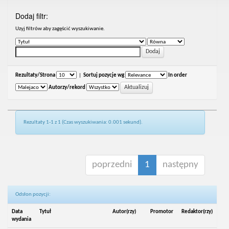
Dodaj filtr:
Uzyj filtrów aby zagęścić wyszukiwanie.
Rezultaty/Strona
|
Sortuj pozycje wg
In order
Autorzy/rekord
Rezultaty 1-1 z 1 (Czas wyszukiwania: 0.001 sekund).
poprzedni
1
następny
Odsłon pozycji:
Data
Tytuł
Autor(rzy)
Promotor
Redaktor(rzy)
wydania