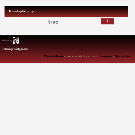
Posiada pliki pozycji
1
true
Theme by
Deklaracja dostępności
DSpace Software
Prawa Autorskie © 2002-2017
Duraspace
-
Zgłoś problem