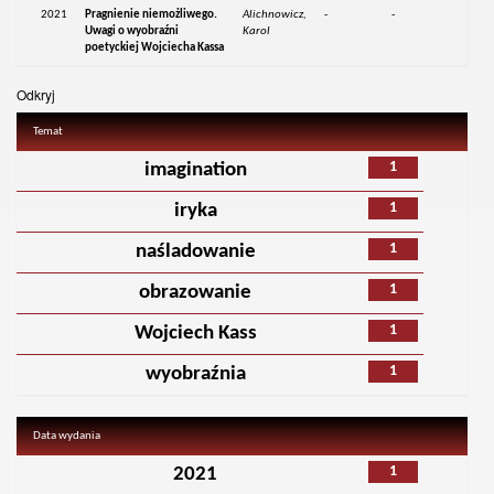
2021
Pragnienie niemożliwego.
Alichnowicz,
-
-
Uwagi o wyobraźni
Karol
poetyckiej Wojciecha Kassa
Odkryj
Temat
1
imagination
1
iryka
1
naśladowanie
1
obrazowanie
1
Wojciech Kass
1
wyobraźnia
Data wydania
1
2021