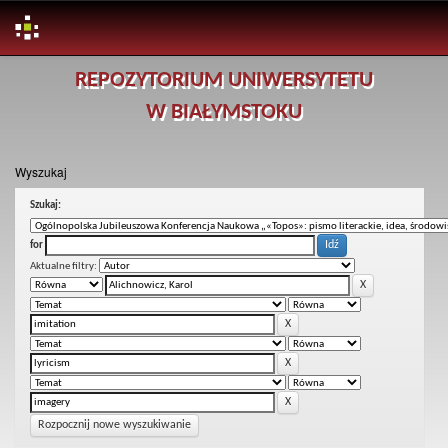
Skip
REPOZYTORIUM UNIWERSYTETU
navigation
W BIAŁYMSTOKU
Wyszukaj
Szukaj:
for
Aktualne filtry:
Rozpocznij nowe wyszukiwanie