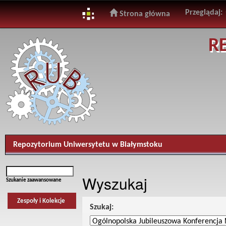
Przeglądaj:
Strona główna
Skip
R
navigation
Repozytorium Uniwersytetu w Białymstoku
Wyszukaj
Szukanie zaawansowane
Zespoły i Kolekcje
Szukaj: