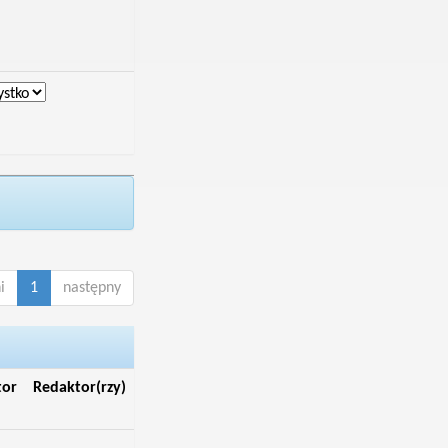
i
1
następny
tor
Redaktor(rzy)