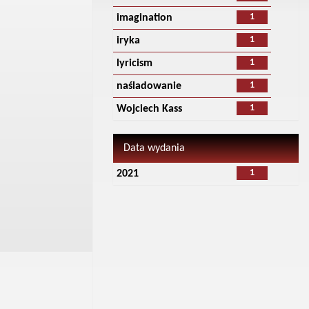
1
imagination
1
iryka
1
lyricism
1
naśladowanie
1
Wojciech Kass
Data wydania
1
2021