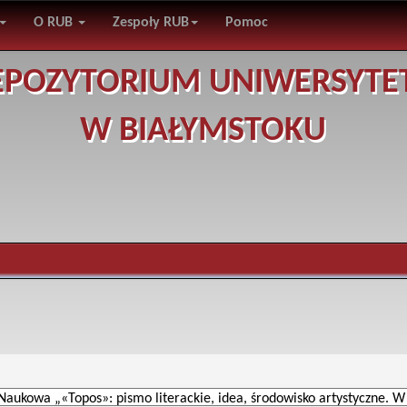
O RUB
Zespoły RUB
Pomoc
EPOZYTORIUM UNIWERSYTE
W BIAŁYMSTOKU