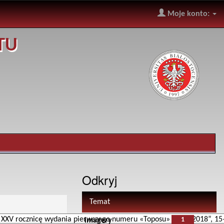
Moje konto:
TU
Odkryj
Temat
1
imagery