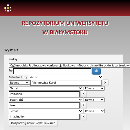
Skip
REPOZYTORIUM UNIWERSYTETU
navigation
W BIAŁYMSTOKU
Wyszukaj
Szukaj:
for
Aktualne filtry:
Rozpocznij nowe wyszukiwanie