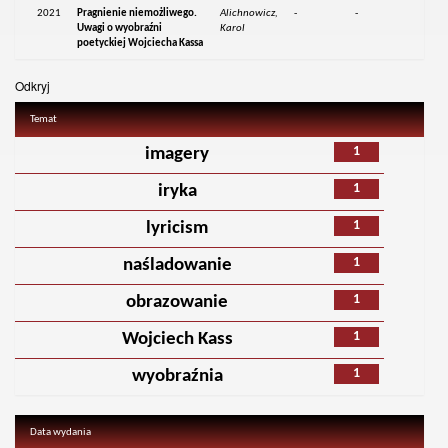
2021
Pragnienie niemożliwego.
Alichnowicz,
-
-
Uwagi o wyobraźni
Karol
poetyckiej Wojciecha Kassa
Odkryj
Temat
1
imagery
1
iryka
1
lyricism
1
naśladowanie
1
obrazowanie
1
Wojciech Kass
1
wyobraźnia
Data wydania