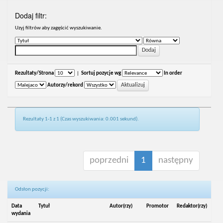
Dodaj filtr:
Uzyj filtrów aby zagęścić wyszukiwanie.
Rezultaty/Strona
|
Sortuj pozycje wg
In order
Autorzy/rekord
Rezultaty 1-1 z 1 (Czas wyszukiwania: 0.001 sekund).
poprzedni
1
następny
Odsłon pozycji:
Data
Tytuł
Autor(rzy)
Promotor
Redaktor(rzy)
wydania