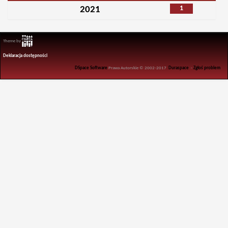
1
2021
Theme by
Deklaracja dostępności
DSpace Software
Prawa Autorskie © 2002-2017
Duraspace
-
Zgłoś problem