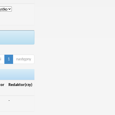
i
1
następny
tor
Redaktor(rzy)
-