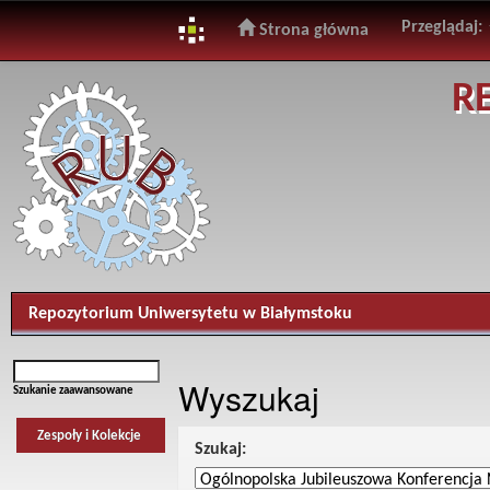
Przeglądaj:
Strona główna
Skip
R
navigation
Repozytorium Uniwersytetu w Białymstoku
Wyszukaj
Szukanie zaawansowane
Zespoły i Kolekcje
Szukaj: