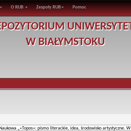
O RUB
Zespoły RUB
Pomoc
EPOZYTORIUM UNIWERSYTE
W BIAŁYMSTOKU