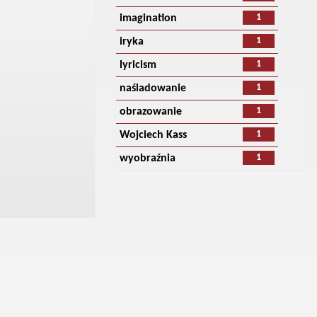
1
imagination
1
iryka
1
lyricism
1
naśladowanie
1
obrazowanie
1
Wojciech Kass
1
wyobraźnia