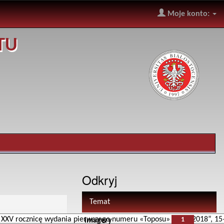
Moje konto:
TU
Odkryj
Temat
1
imagery