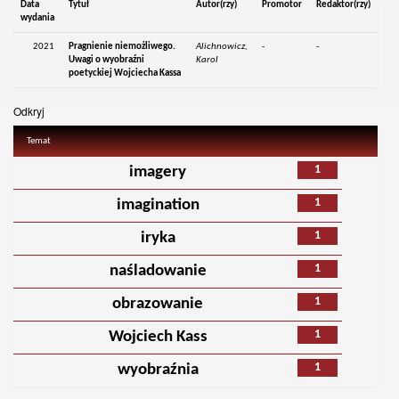
Data
Tytuł
Autor(rzy)
Promotor
Redaktor(rzy)
wydania
2021
Pragnienie niemożliwego.
Alichnowicz,
-
-
Uwagi o wyobraźni
Karol
poetyckiej Wojciecha Kassa
Odkryj
Temat
1
imagery
1
imagination
1
iryka
1
naśladowanie
1
obrazowanie
1
Wojciech Kass
1
wyobraźnia