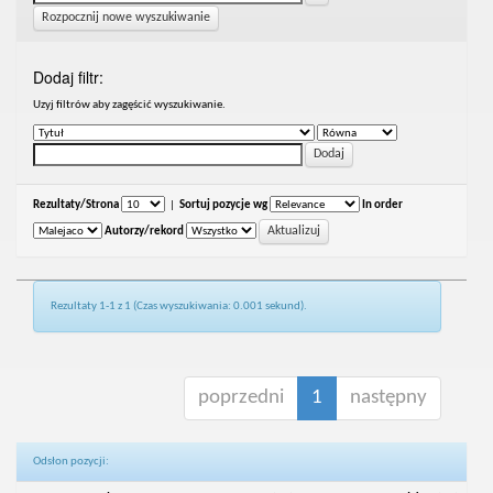
Rozpocznij nowe wyszukiwanie
Dodaj filtr:
Uzyj filtrów aby zagęścić wyszukiwanie.
Rezultaty/Strona
|
Sortuj pozycje wg
In order
Autorzy/rekord
Rezultaty 1-1 z 1 (Czas wyszukiwania: 0.001 sekund).
poprzedni
1
następny
Odsłon pozycji: