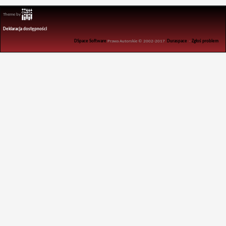
Theme by
Deklaracja dostępności
DSpace Software
Prawa Autorskie © 2002-2017
Duraspace
-
Zgłoś problem