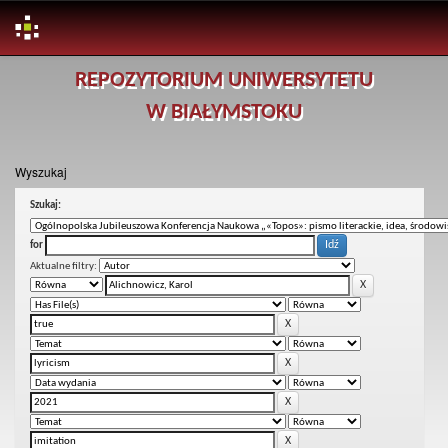
Skip
REPOZYTORIUM UNIWERSYTETU
navigation
W BIAŁYMSTOKU
Wyszukaj
Szukaj:
for
Aktualne filtry: