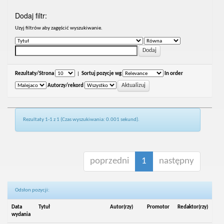
Dodaj filtr:
Uzyj filtrów aby zagęścić wyszukiwanie.
Rezultaty/Strona
|
Sortuj pozycje wg
In order
Autorzy/rekord
Rezultaty 1-1 z 1 (Czas wyszukiwania: 0.001 sekund).
poprzedni
1
następny
Odsłon pozycji:
Data
Tytuł
Autor(rzy)
Promotor
Redaktor(rzy)
wydania