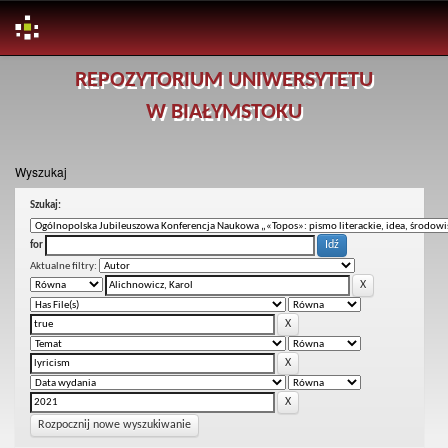
Skip
REPOZYTORIUM UNIWERSYTETU
navigation
W BIAŁYMSTOKU
Wyszukaj
Szukaj:
for
Aktualne filtry:
Rozpocznij nowe wyszukiwanie