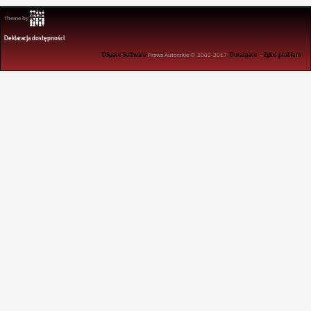
Theme by
Deklaracja dostępności
DSpace Software
Prawa Autorskie © 2002-2017
Duraspace
-
Zgłoś problem