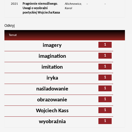
2021
Pragnienie niemożliwego.
Alichnowicz,
-
-
Uwagi o wyobraźni
Karol
poetyckiej Wojciecha Kassa
Odkryj
Temat
1
imagery
1
imagination
1
imitation
1
iryka
1
naśladowanie
1
obrazowanie
1
Wojciech Kass
1
wyobraźnia