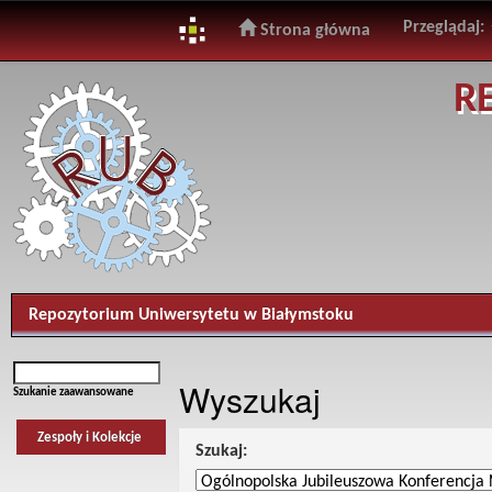
Przeglądaj:
Strona główna
Skip
R
navigation
Repozytorium Uniwersytetu w Białymstoku
Wyszukaj
Szukanie zaawansowane
Zespoły i Kolekcje
Szukaj: