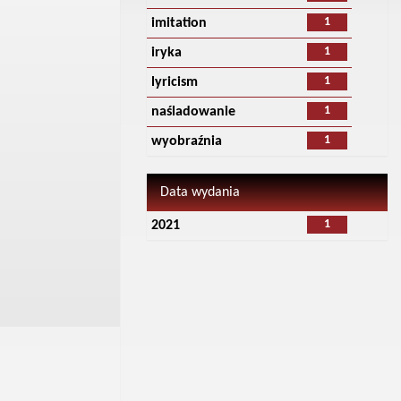
1
imitation
1
iryka
1
lyricism
1
naśladowanie
1
wyobraźnia
Data wydania
1
2021