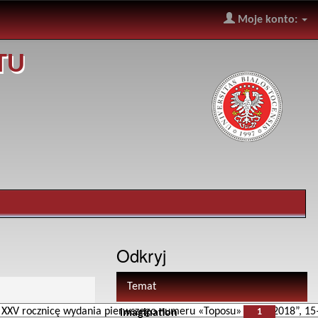
Moje konto:
TU
Odkryj
Temat
1
imagination