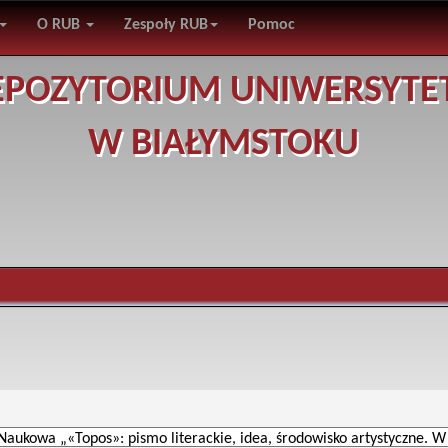
O RUB
Zespoły RUB
Pomoc
EPOZYTORIUM UNIWERSYTE
W BIAŁYMSTOKU