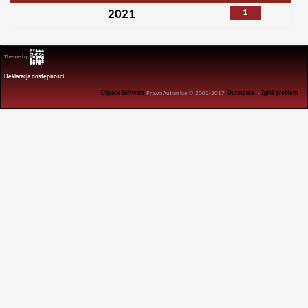
1
2021
Theme by
Deklaracja dostępności
DSpace Software
Prawa Autorskie © 2002-2017
Duraspace
-
Zgłoś problem