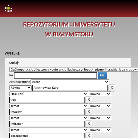
Skip
REPOZYTORIUM UNIWERSYTETU
navigation
W BIAŁYMSTOKU
Wyszukaj
Szukaj:
for
Aktualne filtry: