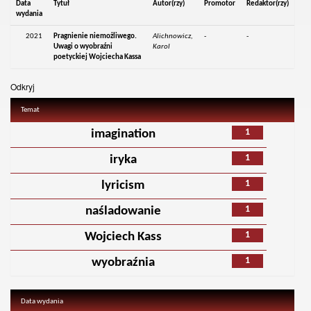
Data
Tytuł
Autor(rzy)
Promotor
Redaktor(rzy)
wydania
2021
Pragnienie niemożliwego.
Alichnowicz,
-
-
Uwagi o wyobraźni
Karol
poetyckiej Wojciecha Kassa
Odkryj
Temat
1
imagination
1
iryka
1
lyricism
1
naśladowanie
1
Wojciech Kass
1
wyobraźnia
Data wydania