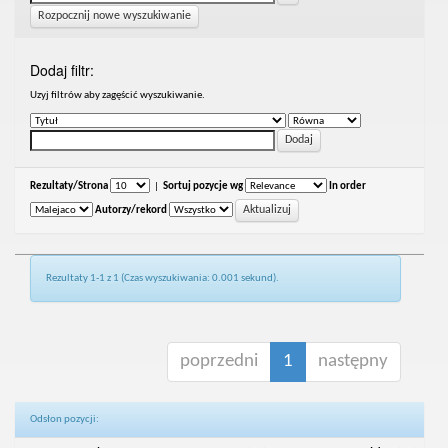
Rozpocznij nowe wyszukiwanie
Dodaj filtr:
Uzyj filtrów aby zagęścić wyszukiwanie.
Rezultaty/Strona
|
Sortuj pozycje wg
In order
Autorzy/rekord
Rezultaty 1-1 z 1 (Czas wyszukiwania: 0.001 sekund).
poprzedni
1
następny
Odsłon pozycji: