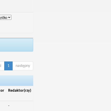
i
1
następny
tor
Redaktor(rzy)
-