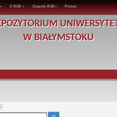
O RUB
Zespoły RUB
Pomoc
EPOZYTORIUM UNIWERSYTE
W BIAŁYMSTOKU