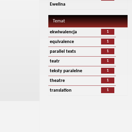
Ewelina
Temat
1
ekwiwalencja
1
equivalence
1
parallel texts
1
teatr
1
teksty paralelne
1
theatre
1
translation