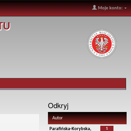
Moje konto:
TU
Odkryj
Autor
1
Parafińska-Korybska,