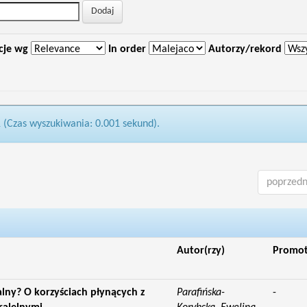
cje wg
In order
Autorzy/rekord
1 (Czas wyszukiwania: 0.001 sekund).
poprzedn
Autor(rzy)
Promo
alny? O korzyściach płynących z
Parafińska-
-