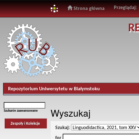
Przeglądaj:
Strona główna
Skip
R
navigation
Repozytorium Uniwersytetu w Białymstoku
Wyszukaj
Szukanie zaawansowane
Zespoły i Kolekcje
Szukaj:
for