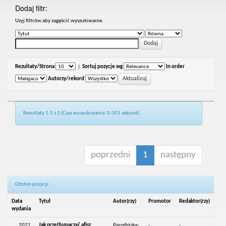
Dodaj filtr:
Uzyj filtrów aby zagęścić wyszukiwanie.
Rezultaty/Strona
|
Sortuj pozycje wg
In order
Autorzy/rekord
Rezultaty 1-1 z 1 (Czas wyszukiwania: 0.001 sekund).
poprzedni
1
następny
Odsłon pozycji:
Data
Tytuł
Autor(rzy)
Promotor
Redaktor(rzy)
wydania
2021
Jak przetłumaczyć afisz
Parafińska-
-
-