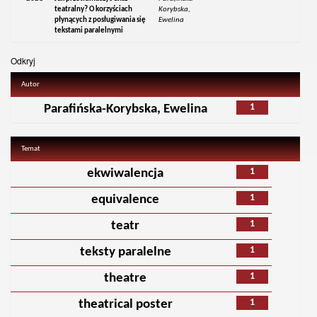
teatralny? O korzyściach
Korybska,
płynących z posługiwania się
Ewelina
tekstami paralelnymi
Odkryj
Autor
1
Parafińska-Korybska, Ewelina
Temat
1
ekwiwalencja
1
equivalence
1
teatr
1
teksty paralelne
1
theatre
1
theatrical poster