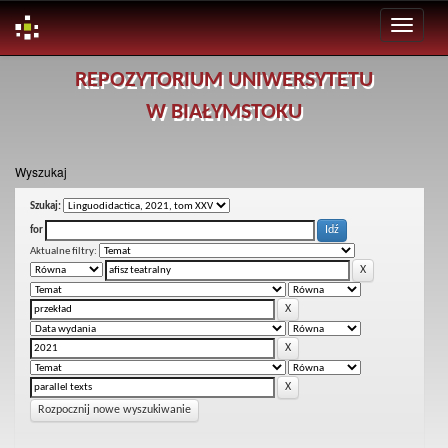
Skip
REPOZYTORIUM UNIWERSYTETU
navigation
W BIAŁYMSTOKU
Wyszukaj
Szukaj:
for
Aktualne filtry:
Rozpocznij nowe wyszukiwanie