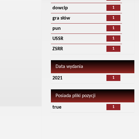
1
dowcip
1
gra słów
1
pun
1
USSR
1
ZSRR
Data wydania
1
2021
Posiada pliki pozycji
1
true