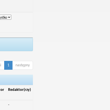
i
1
następny
tor
Redaktor(rzy)
-