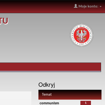
Moje konto:
TU
Odkryj
Temat
1
communism