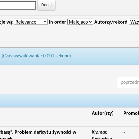
cje wg
In order
Autorzy/rekord
1 (Czas wyszukiwania: 0.001 sekund).
poprzedn
Autor(rzy)
Promo
ełbasą”. Problem deficytu żywności w
Kramar,
-