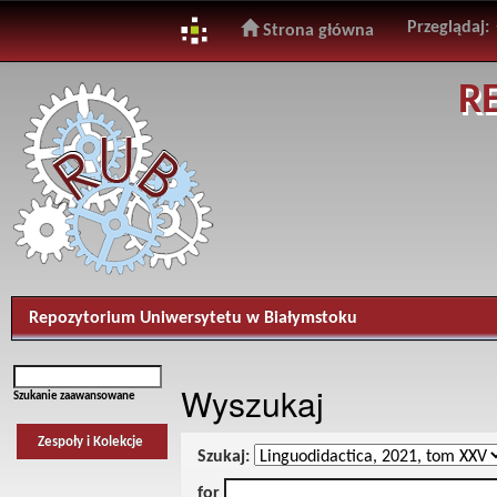
Przeglądaj:
Strona główna
Skip
R
navigation
Repozytorium Uniwersytetu w Białymstoku
Wyszukaj
Szukanie zaawansowane
Zespoły i Kolekcje
Szukaj:
for