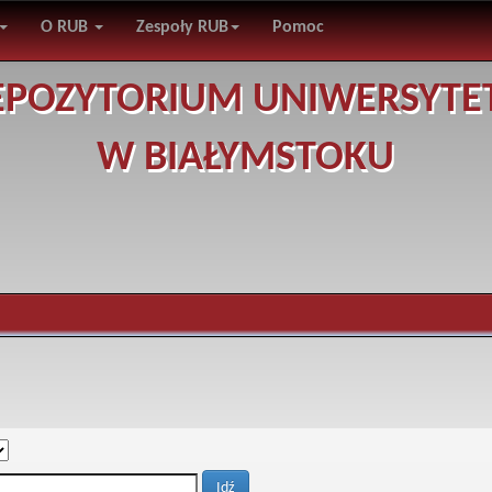
O RUB
Zespoły RUB
Pomoc
EPOZYTORIUM UNIWERSYTE
W BIAŁYMSTOKU