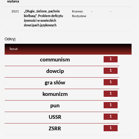
wydania
2021
„Długie, zielone, pachnie
Kramar,
-
-
kiełbasą”. Problem deficytu
Rostysław
żywności w sowieckich
dowcipach językowych
Odkryj
Temat
1
communism
1
dowcip
1
gra słów
1
komunizm
1
pun
1
USSR
1
ZSRR