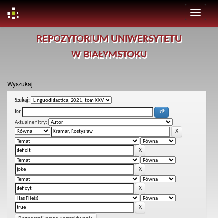
Skip
REPOZYTORIUM UNIWERSYTETU
navigation
W BIAŁYMSTOKU
Wyszukaj
Szukaj:
for
Aktualne filtry: