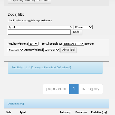
Rozpocznij nowe wyszukiwanie
Dodaj filtr:
Uzyj filtrów aby zagęścić wyszukiwanie.
Rezultaty/Strona
|
Sortuj pozycje wg
In order
Autorzy/rekord
Rezultaty 1-1 z 1 (Czas wyszukiwania: 0.001 sekund).
poprzedni
1
następny
Odsłon pozycji:
Data
Tytuł
Autor(rzy)
Promotor
Redaktor(rzy)