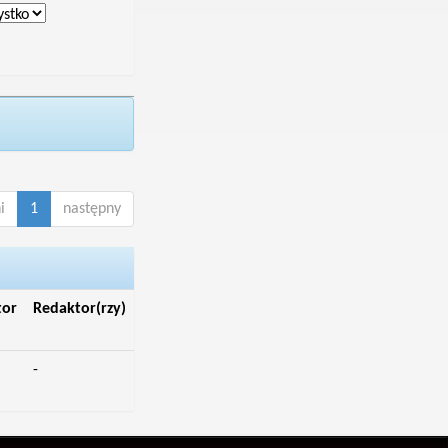
i
1
następny
tor
Redaktor(rzy)
-