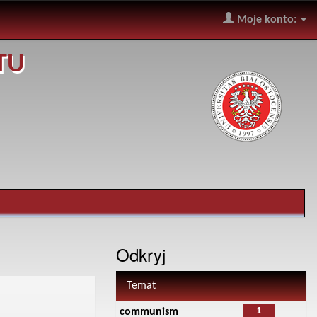
Moje konto:
TU
Odkryj
Temat
1
communism