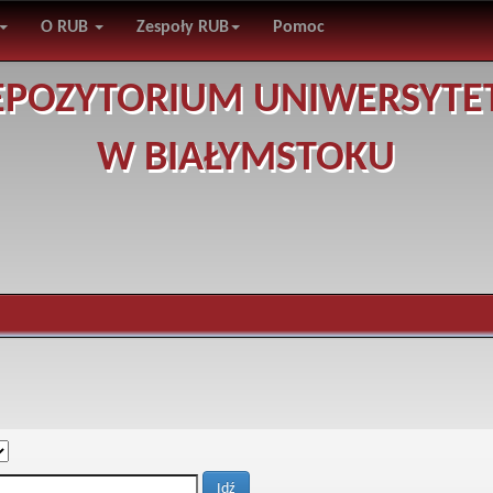
O RUB
Zespoły RUB
Pomoc
EPOZYTORIUM UNIWERSYTE
W BIAŁYMSTOKU