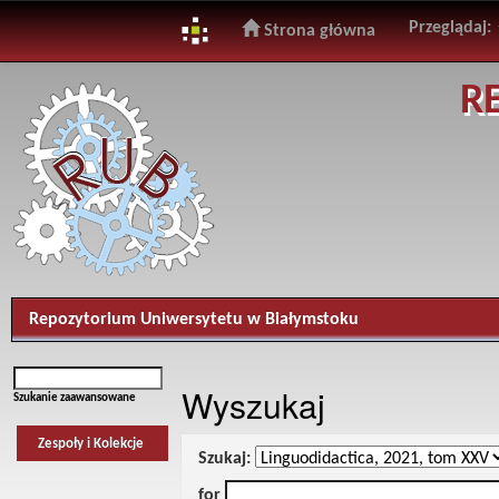
Przeglądaj:
Strona główna
Skip
R
navigation
Repozytorium Uniwersytetu w Białymstoku
Wyszukaj
Szukanie zaawansowane
Zespoły i Kolekcje
Szukaj:
for