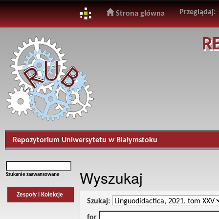
Przeglądaj:
Strona główna
Skip
R
navigation
Repozytorium Uniwersytetu w Białymstoku
Wyszukaj
Szukanie zaawansowane
Zespoły i Kolekcje
Szukaj:
for