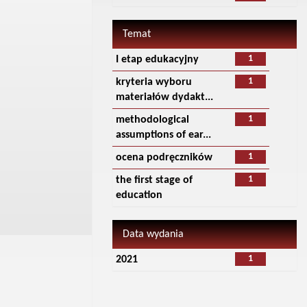
Temat
1
I etap edukacyjny
1
kryteria wyboru
materiałów dydakt...
1
methodological
assumptions of ear...
1
ocena podręczników
1
the first stage of
education
Data wydania
1
2021