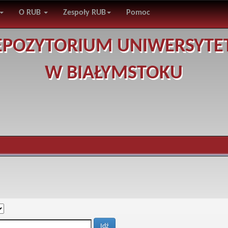
O RUB
Zespoły RUB
Pomoc
EPOZYTORIUM UNIWERSYTE
W BIAŁYMSTOKU