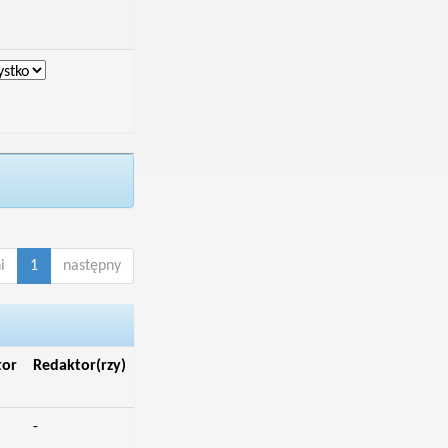
i
1
następny
tor
Redaktor(rzy)
-