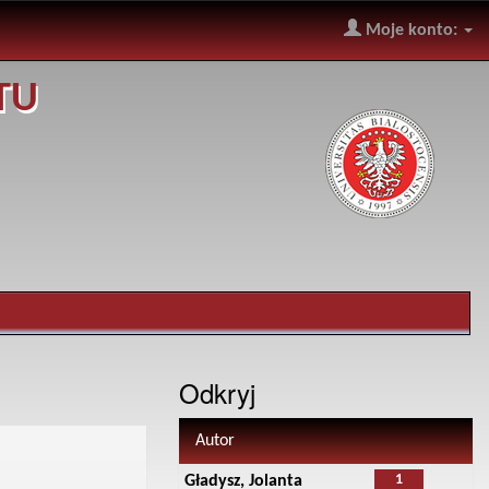
Moje konto:
TU
Odkryj
Autor
1
Gładysz, Jolanta