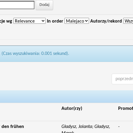
cje wg
In order
Autorzy/rekord
1 (Czas wyszukiwania: 0.001 sekund).
poprzedn
Autor(rzy)
Promo
 den frühen
Gładysz, Jolanta; Gładysz,
-