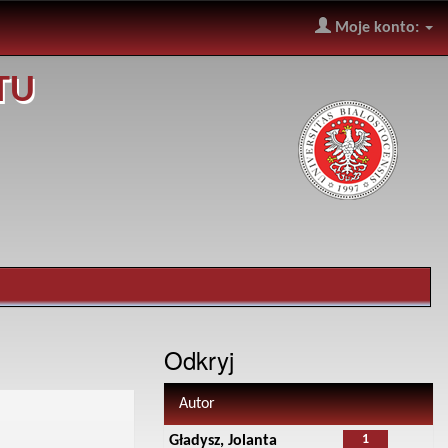
Moje konto:
TU
Odkryj
Autor
1
Gładysz, Jolanta