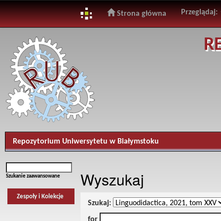
Przeglądaj:
Strona główna
Skip
R
navigation
Repozytorium Uniwersytetu w Białymstoku
Wyszukaj
Szukanie zaawansowane
Zespoły i Kolekcje
Szukaj:
for