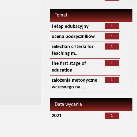
Temat
1
I etap edukacyjny
1
ocena podręczników
1
selection criteria for
teaching m...
1
the first stage of
education
1
założenia metodyczne
wczesnego na...
Data wydania
1
2021