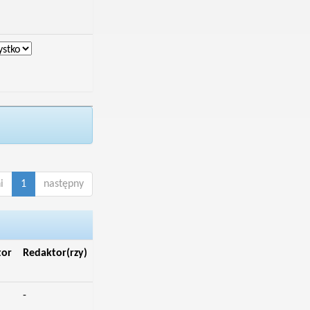
i
1
następny
tor
Redaktor(rzy)
-