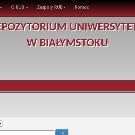
O RUB
Zespoły RUB
Pomoc
EPOZYTORIUM UNIWERSYTE
W BIAŁYMSTOKU