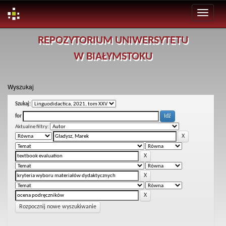
Skip
REPOZYTORIUM UNIWERSYTETU
navigation
W BIAŁYMSTOKU
Wyszukaj
Szukaj:
for
Aktualne filtry:
Rozpocznij nowe wyszukiwanie