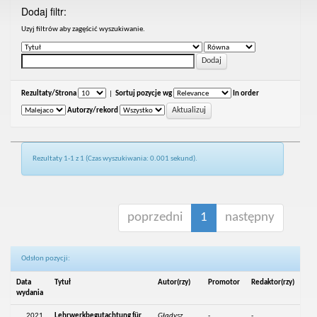
Dodaj filtr:
Uzyj filtrów aby zagęścić wyszukiwanie.
Rezultaty/Strona
|
Sortuj pozycje wg
In order
Autorzy/rekord
Rezultaty 1-1 z 1 (Czas wyszukiwania: 0.001 sekund).
poprzedni
1
następny
Odsłon pozycji:
Data
Tytuł
Autor(rzy)
Promotor
Redaktor(rzy)
wydania
2021
Lehrwerkbegutachtung für
Gładysz,
-
-