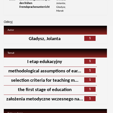
den frühen
Jolanta;
Fremdsprachenunterricht
Gładysz,
Marek
Odkryj
Autor
1
Gładysz, Jolanta
Temat
1
I etap edukacyjny
1
methodological assumptions of ear...
1
selection criteria for teaching m...
1
the first stage of education
1
założenia metodyczne wczesnego na...