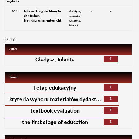
wydania
2021
Lehrwerkbegutachtung für
Gładysz,
-
-
den frühen
Jolanta;
Fremdsprachenunterricht
Gładysz,
Marek
Odkryj
Autor
1
Gładysz, Jolanta
Temat
1
I etap edukacyjny
1
kryteria wyboru materiałów dydakt...
1
textbook evaluation
1
the first stage of education