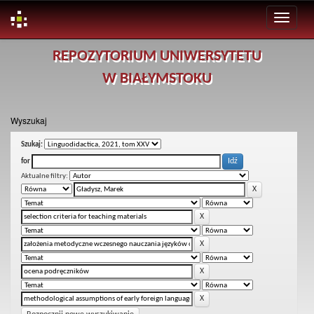
Skip
REPOZYTORIUM UNIWERSYTETU
navigation
W BIAŁYMSTOKU
Wyszukaj
Szukaj:
for
Aktualne filtry: