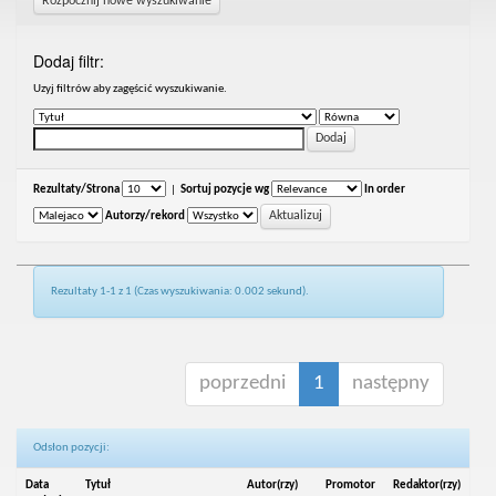
Rozpocznij nowe wyszukiwanie
Dodaj filtr:
Uzyj filtrów aby zagęścić wyszukiwanie.
Rezultaty/Strona
|
Sortuj pozycje wg
In order
Autorzy/rekord
Rezultaty 1-1 z 1 (Czas wyszukiwania: 0.002 sekund).
poprzedni
1
następny
Odsłon pozycji:
Data
Tytuł
Autor(rzy)
Promotor
Redaktor(rzy)