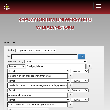
Skip
REPOZYTORIUM UNIWERSYTETU
navigation
W BIAŁYMSTOKU
Wyszukaj
Szukaj:
for
Aktualne filtry: