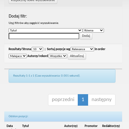
Rozpocznij nowe wyszukiwanie
Dodaj filtr:
Uzyj filtrów aby zagęścić wyszukiwanie.
Rezultaty/Strona
|
Sortuj pozycje wg
In order
Autorzy/rekord
Rezultaty 1-1 z 1 (Czas wyszukiwania: 0.001 sekund).
poprzedni
1
następny
Odsłon pozycji:
Data
Tytuł
Autor(rzy)
Promotor
Redaktor(rzy)