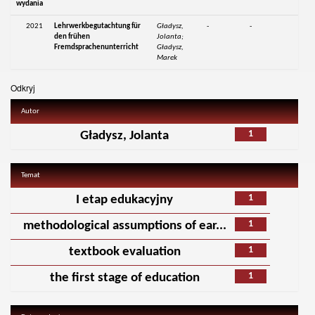
wydania
2021
Lehrwerkbegutachtung für
Gładysz,
-
-
den frühen
Jolanta;
Fremdsprachenunterricht
Gładysz,
Marek
Odkryj
Autor
1
Gładysz, Jolanta
Temat
1
I etap edukacyjny
1
methodological assumptions of ear...
1
textbook evaluation
1
the first stage of education