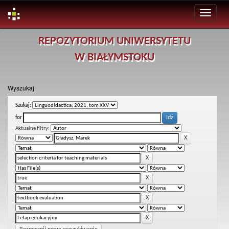
Skip
REPOZYTORIUM UNIWERSYTETU
navigation
W BIAŁYMSTOKU
Wyszukaj
Szukaj:
for
Aktualne filtry: