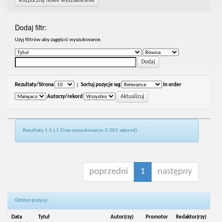
Rozpocznij nowe wyszukiwanie
Dodaj filtr:
Uzyj filtrów aby zagęścić wyszukiwanie.
Rezultaty/Strona
|
Sortuj pozycje wg
In order
Autorzy/rekord
Rezultaty 1-1 z 1 (Czas wyszukiwania: 0.001 sekund).
poprzedni
1
następny
Odsłon pozycji:
Data
Tytuł
Autor(rzy)
Promotor
Redaktor(rzy)