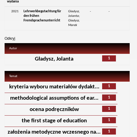
wydania
2021
Lehrwerkbegutachtung für
Gładysz,
-
-
den frühen
Jolanta;
Fremdsprachenunterricht
Gładysz,
Marek
Odkryj
Autor
1
Gładysz, Jolanta
Temat
1
kryteria wyboru materiałów dydakt...
1
methodological assumptions of ear...
1
ocena podręczników
1
the first stage of education
1
założenia metodyczne wczesnego na...