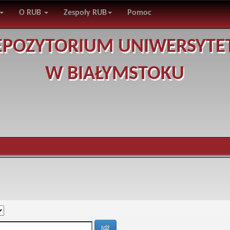
O RUB
Zespoły RUB
Pomoc
EPOZYTORIUM UNIWERSYTE
W BIAŁYMSTOKU