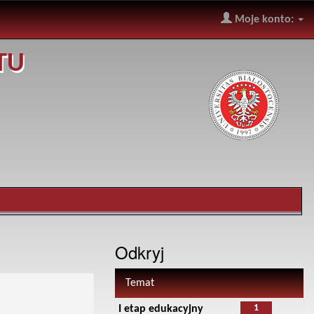
Moje konto:
TU
Odkryj
Temat
1
I etap edukacyjny