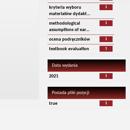
1
kryteria wyboru
materiałów dydakt...
1
methodological
assumptions of ear...
1
ocena podręczników
1
textbook evaluation
Data wydania
1
2021
Posiada pliki pozycji
1
true