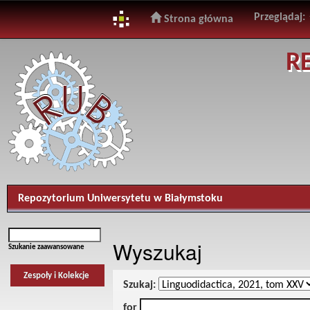
Przeglądaj:
Strona główna
Skip
R
navigation
Repozytorium Uniwersytetu w Białymstoku
Wyszukaj
Szukanie zaawansowane
Zespoły i Kolekcje
Szukaj:
for