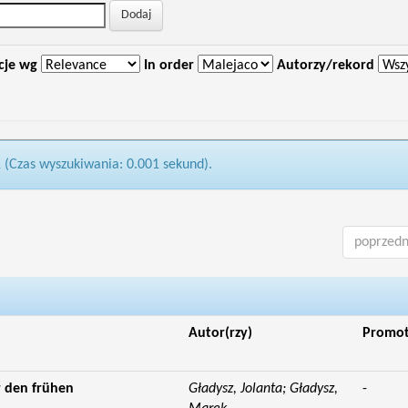
cje wg
In order
Autorzy/rekord
1 (Czas wyszukiwania: 0.001 sekund).
poprzedn
Autor(rzy)
Promo
 den frühen
Gładysz, Jolanta; Gładysz,
-