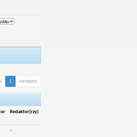
i
1
następny
tor
Redaktor(rzy)
-