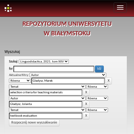
Skip
REPOZYTORIUM UNIWERSYTETU
navigation
W BIAŁYMSTOKU
Wyszukaj
Szukaj:
for
Aktualne filtry:
Rozpocznij nowe wyszukiwanie