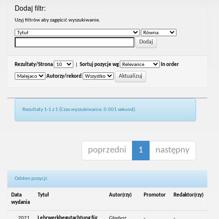
Dodaj filtr:
Uzyj filtrów aby zagęścić wyszukiwanie.
Rezultaty/Strona
|
Sortuj pozycje wg
In order
Autorzy/rekord
Rezultaty 1-1 z 1 (Czas wyszukiwania: 0.001 sekund).
poprzedni
1
następny
Odsłon pozycji:
Data
Tytuł
Autor(rzy)
Promotor
Redaktor(rzy)
wydania
2021
Lehrwerkbegutachtung für
Gładysz,
-
-