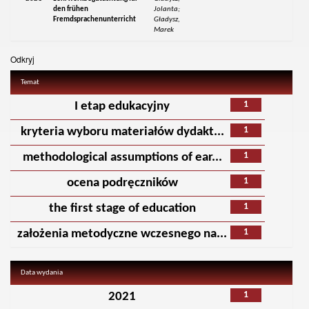
den frühen
Jolanta;
Fremdsprachenunterricht
Gładysz,
Marek
Odkryj
Temat
1
I etap edukacyjny
1
kryteria wyboru materiałów dydakt...
1
methodological assumptions of ear...
1
ocena podręczników
1
the first stage of education
1
założenia metodyczne wczesnego na...
Data wydania
1
2021