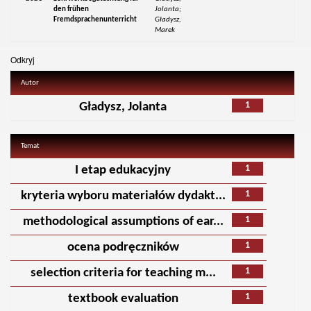
den frühen
Jolanta;
Fremdsprachenunterricht
Gładysz,
Marek
Odkryj
Autor
1
Gładysz, Jolanta
Temat
1
I etap edukacyjny
1
kryteria wyboru materiałów dydakt...
1
methodological assumptions of ear...
1
ocena podręczników
1
selection criteria for teaching m...
1
textbook evaluation