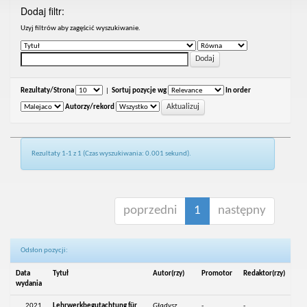
Dodaj filtr:
Uzyj filtrów aby zagęścić wyszukiwanie.
Rezultaty/Strona
|
Sortuj pozycje wg
In order
Autorzy/rekord
Rezultaty 1-1 z 1 (Czas wyszukiwania: 0.001 sekund).
poprzedni
1
następny
Odsłon pozycji:
Data
Tytuł
Autor(rzy)
Promotor
Redaktor(rzy)
wydania
2021
Lehrwerkbegutachtung für
Gładysz,
-
-