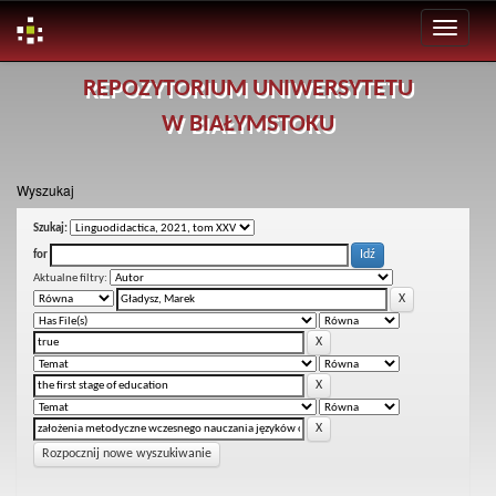
Skip
REPOZYTORIUM UNIWERSYTETU
navigation
W BIAŁYMSTOKU
Wyszukaj
Szukaj:
for
Aktualne filtry:
Rozpocznij nowe wyszukiwanie