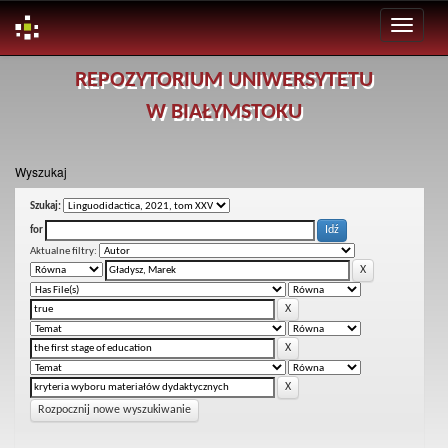
Skip
REPOZYTORIUM UNIWERSYTETU
navigation
W BIAŁYMSTOKU
Wyszukaj
Szukaj:
for
Aktualne filtry:
Rozpocznij nowe wyszukiwanie