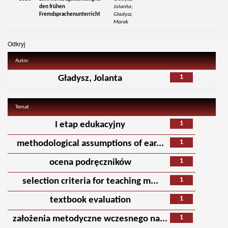
den frühen
Jolanta;
Fremdsprachenunterricht
Gładysz,
Marek
Odkryj
Autor
1
Gładysz, Jolanta
Temat
1
I etap edukacyjny
1
methodological assumptions of ear...
1
ocena podręczników
1
selection criteria for teaching m...
1
textbook evaluation
1
założenia metodyczne wczesnego na...