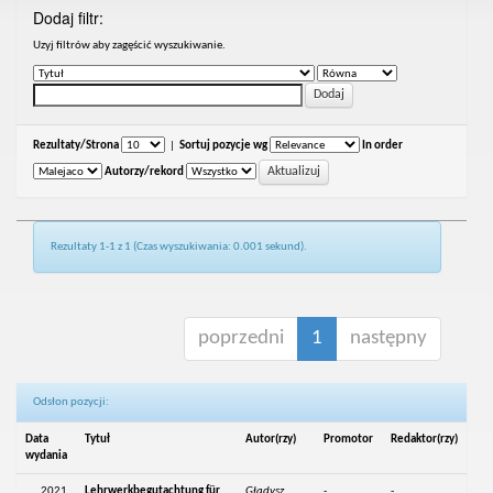
Dodaj filtr:
Uzyj filtrów aby zagęścić wyszukiwanie.
Rezultaty/Strona
|
Sortuj pozycje wg
In order
Autorzy/rekord
Rezultaty 1-1 z 1 (Czas wyszukiwania: 0.001 sekund).
poprzedni
1
następny
Odsłon pozycji:
Data
Tytuł
Autor(rzy)
Promotor
Redaktor(rzy)
wydania
2021
Lehrwerkbegutachtung für
Gładysz,
-
-