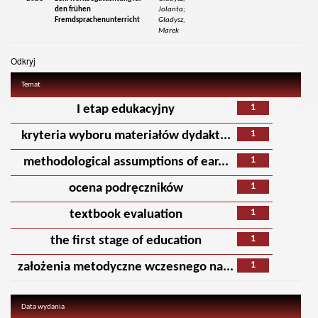
den frühen
Jolanta;
Fremdsprachenunterricht
Gładysz,
Marek
Odkryj
Temat
1
I etap edukacyjny
1
kryteria wyboru materiałów dydakt...
1
methodological assumptions of ear...
1
ocena podręczników
1
textbook evaluation
1
the first stage of education
1
założenia metodyczne wczesnego na...
Data wydania