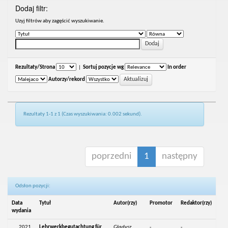
Dodaj filtr:
Uzyj filtrów aby zagęścić wyszukiwanie.
Rezultaty/Strona
|
Sortuj pozycje wg
In order
Autorzy/rekord
Rezultaty 1-1 z 1 (Czas wyszukiwania: 0.002 sekund).
poprzedni
1
następny
Odsłon pozycji:
Data
Tytuł
Autor(rzy)
Promotor
Redaktor(rzy)
wydania
2021
Lehrwerkbegutachtung für
Gładysz,
-
-