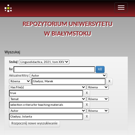
Skip
REPOZYTORIUM UNIWERSYTETU
navigation
W BIAŁYMSTOKU
Wyszukaj
Szukaj:
for
Aktualne filtry:
Rozpocznij nowe wyszukiwanie