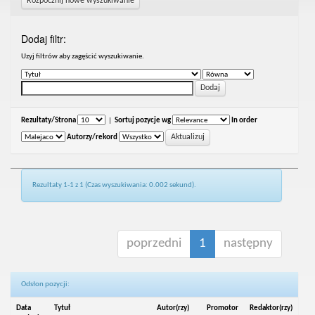
Rozpocznij nowe wyszukiwanie
Dodaj filtr:
Uzyj filtrów aby zagęścić wyszukiwanie.
Rezultaty/Strona
|
Sortuj pozycje wg
In order
Autorzy/rekord
Rezultaty 1-1 z 1 (Czas wyszukiwania: 0.002 sekund).
poprzedni
1
następny
Odsłon pozycji:
Data
Tytuł
Autor(rzy)
Promotor
Redaktor(rzy)