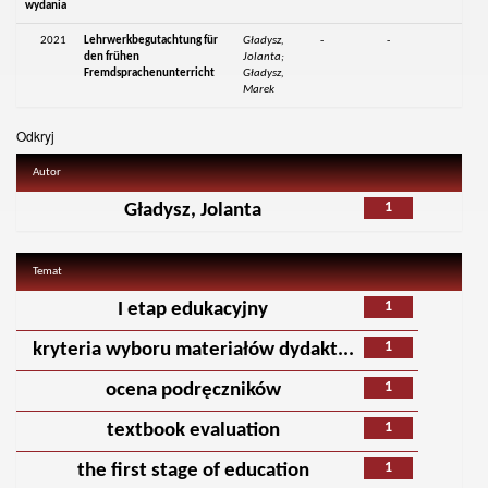
wydania
2021
Lehrwerkbegutachtung für
Gładysz,
-
-
den frühen
Jolanta;
Fremdsprachenunterricht
Gładysz,
Marek
Odkryj
Autor
1
Gładysz, Jolanta
Temat
1
I etap edukacyjny
1
kryteria wyboru materiałów dydakt...
1
ocena podręczników
1
textbook evaluation
1
the first stage of education