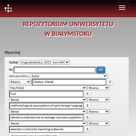
Skip
REPOZYTORIUM UNIWERSYTETU
navigation
W BIAŁYMSTOKU
Wyszukaj
Szukaj:
for
Aktualne filtry: