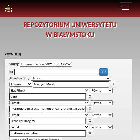
Skip
REPOZYTORIUM UNIWERSYTETU
navigation
W BIAŁYMSTOKU
Wyszukaj
Szukaj:
for
Aktualne filtry: