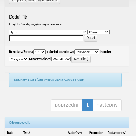
Rozpocznij nowe wyszukiwanie
Dodaj filtr:
Uzyj filtrów aby zagęścić wyszukiwanie.
Rezultaty/Strona
|
Sortuj pozycje wg
In order
Autorzy/rekord
Rezultaty 1-1 z 1 (Czas wyszukiwania: 0.001 sekund).
poprzedni
1
następny
Odsłon pozycji:
Data
Tytuł
Autor(rzy)
Promotor
Redaktor(rzy)