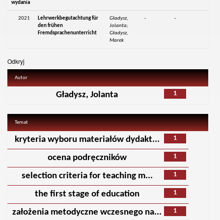
wydania
2021
Lehrwerkbegutachtung für
Gładysz,
-
-
den frühen
Jolanta;
Fremdsprachenunterricht
Gładysz,
Marek
Odkryj
Autor
1
Gładysz, Jolanta
Temat
1
kryteria wyboru materiałów dydakt...
1
ocena podręczników
1
selection criteria for teaching m...
1
the first stage of education
1
założenia metodyczne wczesnego na...