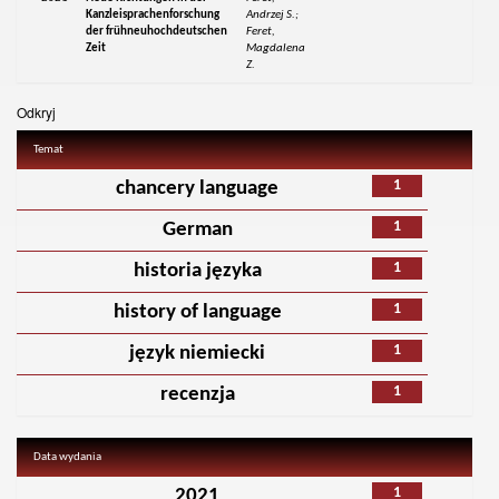
Kanzleisprachenforschung
Andrzej S.;
der frühneuhochdeutschen
Feret,
Zeit
Magdalena
Z.
Odkryj
Temat
1
chancery language
1
German
1
historia języka
1
history of language
1
język niemiecki
1
recenzja
Data wydania
1
2021