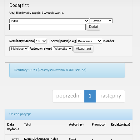
Dodaj filtr:
Uzyj filtrów aby zagęścić wyszukiwanie.
Rezultaty/Strona
|
Sortuj pozycje wg
In order
Autorzy/rekord
Rezultaty 1-1 z 1 (Czas wyszukiwania: 0.001 sekund).
poprzedni
1
następny
Odsłon pozycji:
Data
Tytuł
Autor(rzy)
Promotor
Redaktor(rzy)
wydania
2021
Neue Richtungen in der
Feret,
-
-