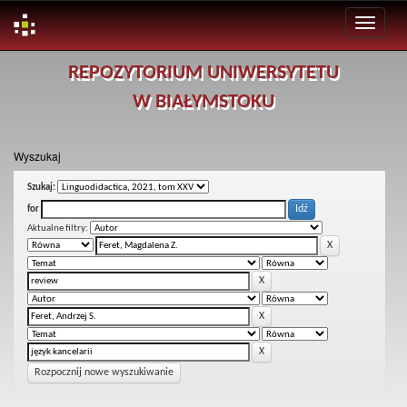
Skip
REPOZYTORIUM UNIWERSYTETU
navigation
W BIAŁYMSTOKU
Wyszukaj
Szukaj:
for
Aktualne filtry:
Rozpocznij nowe wyszukiwanie