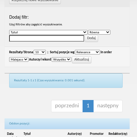
Rozpocznij nowe wyszukiwanie
Dodaj filtr:
Uzyj filtrów aby zagęścić wyszukiwanie.
Rezultaty/Strona
|
Sortuj pozycje wg
In order
Autorzy/rekord
Rezultaty 1-1 z 1 (Czas wyszukiwania: 0.001 sekund).
poprzedni
1
następny
Odsłon pozycji:
Data
Tytuł
Autor(rzy)
Promotor
Redaktor(rzy)