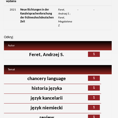
wydania
2021
Neue Richtungen in der
Feret,
-
-
Kanzleisprachenforschung
Andrzej S.;
der frühneuhochdeutschen
Feret,
Zeit
Magdalena
Z.
Odkryj
Autor
1
Feret, Andrzej S.
Temat
1
chancery language
1
historia języka
1
język kancelarii
1
język niemiecki
1
review