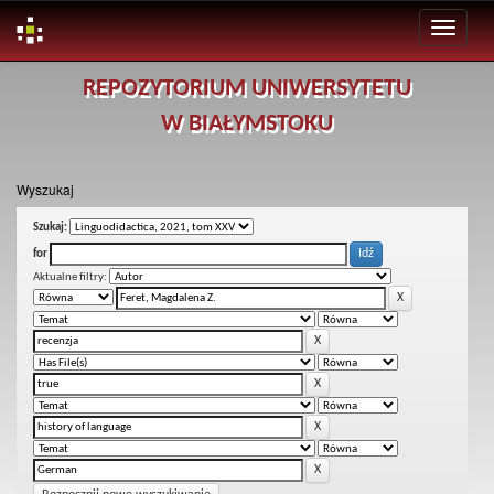
Skip
REPOZYTORIUM UNIWERSYTETU
navigation
W BIAŁYMSTOKU
Wyszukaj
Szukaj:
for
Aktualne filtry: