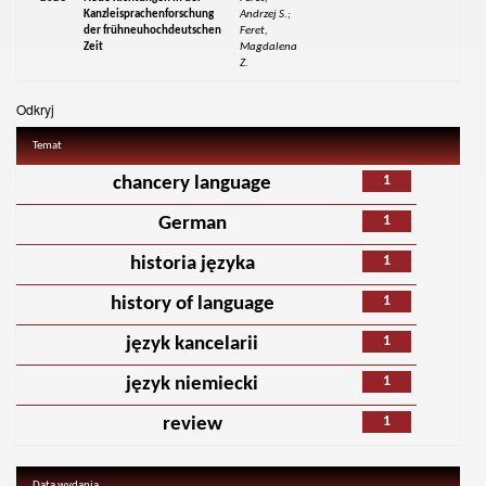
Kanzleisprachenforschung
Andrzej S.;
der frühneuhochdeutschen
Feret,
Zeit
Magdalena
Z.
Odkryj
Temat
1
chancery language
1
German
1
historia języka
1
history of language
1
język kancelarii
1
język niemiecki
1
review
Data wydania