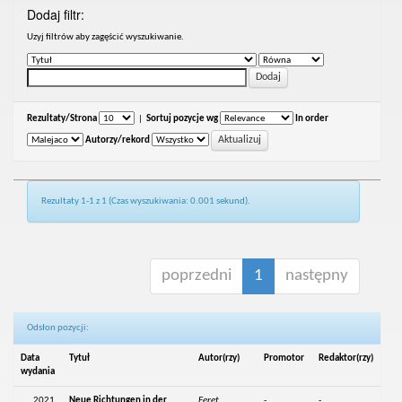
Dodaj filtr:
Uzyj filtrów aby zagęścić wyszukiwanie.
Rezultaty/Strona
|
Sortuj pozycje wg
In order
Autorzy/rekord
Rezultaty 1-1 z 1 (Czas wyszukiwania: 0.001 sekund).
poprzedni
1
następny
Odsłon pozycji:
Data
Tytuł
Autor(rzy)
Promotor
Redaktor(rzy)
wydania
2021
Neue Richtungen in der
Feret,
-
-