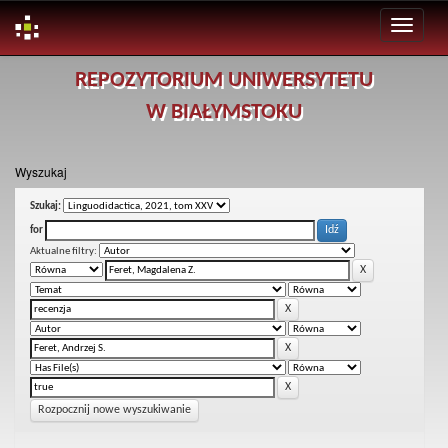
Skip
REPOZYTORIUM UNIWERSYTETU
navigation
W BIAŁYMSTOKU
Wyszukaj
Szukaj:
for
Aktualne filtry:
Rozpocznij nowe wyszukiwanie