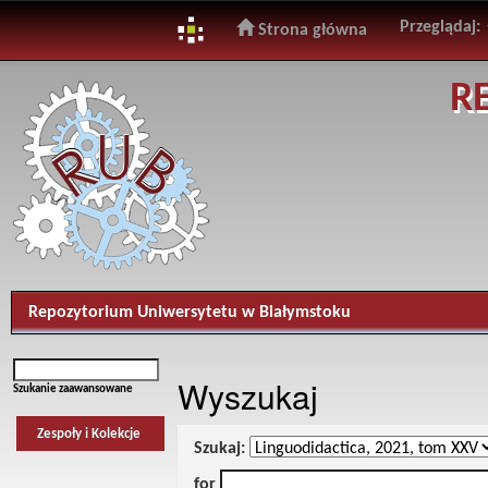
Przeglądaj:
Strona główna
Skip
R
navigation
Repozytorium Uniwersytetu w Białymstoku
Wyszukaj
Szukanie zaawansowane
Zespoły i Kolekcje
Szukaj:
for