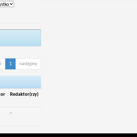
i
1
następny
tor
Redaktor(rzy)
-