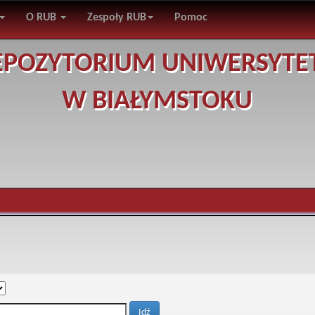
O RUB
Zespoły RUB
Pomoc
EPOZYTORIUM UNIWERSYTE
W BIAŁYMSTOKU