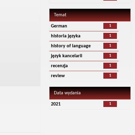
Temat
1
German
1
historia języka
1
history of language
1
język kancelarii
1
recenzja
1
review
Data wydania
1
2021