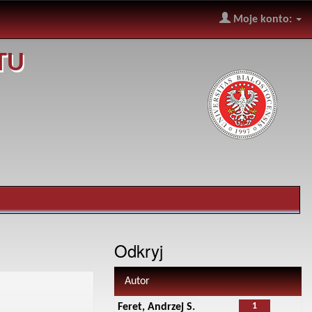
Moje konto:
TU
Odkryj
Autor
1
Feret, Andrzej S.