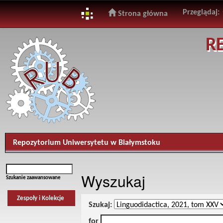
Przeglądaj:
Strona główna
Skip
R
navigation
Repozytorium Uniwersytetu w Białymstoku
Wyszukaj
Szukanie zaawansowane
Zespoły i Kolekcje
Szukaj:
for