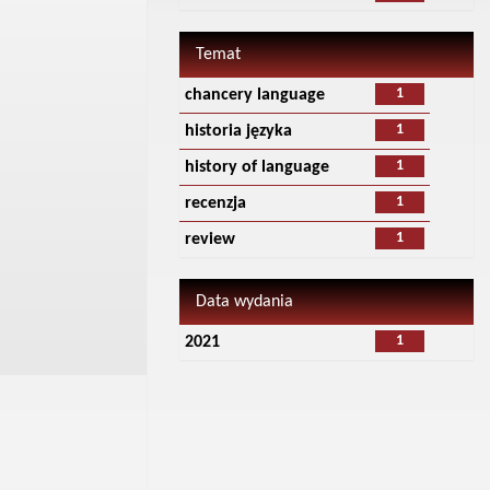
Temat
1
chancery language
1
historia języka
1
history of language
1
recenzja
1
review
Data wydania
1
2021