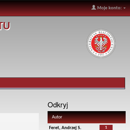
Moje konto:
TU
Odkryj
Autor
1
Feret, Andrzej S.