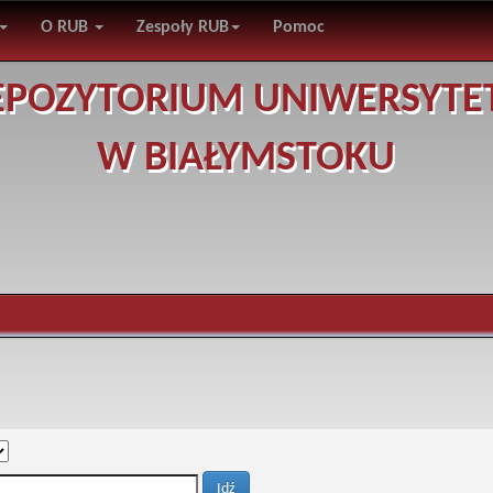
O RUB
Zespoły RUB
Pomoc
EPOZYTORIUM UNIWERSYTE
W BIAŁYMSTOKU