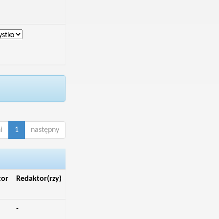
i
1
następny
tor
Redaktor(rzy)
-