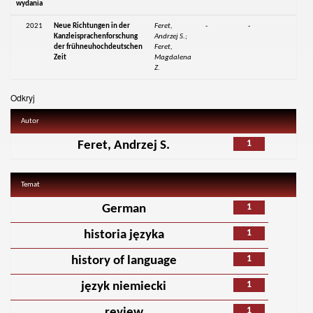
wydania
2021
Neue Richtungen in der
Feret,
-
-
Kanzleisprachenforschung
Andrzej S.;
der frühneuhochdeutschen
Feret,
Zeit
Magdalena
Z.
Odkryj
Autor
1
Feret, Andrzej S.
Temat
1
German
1
historia języka
1
history of language
1
język niemiecki
1
review