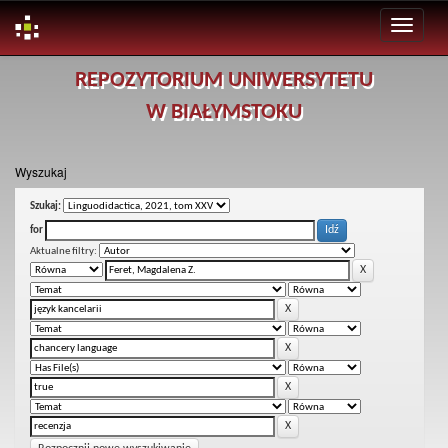
Skip
REPOZYTORIUM UNIWERSYTETU
navigation
W BIAŁYMSTOKU
Wyszukaj
Szukaj:
for
Aktualne filtry: