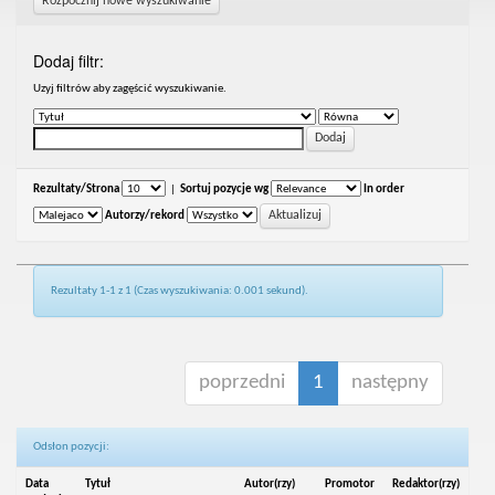
Rozpocznij nowe wyszukiwanie
Dodaj filtr:
Uzyj filtrów aby zagęścić wyszukiwanie.
Rezultaty/Strona
|
Sortuj pozycje wg
In order
Autorzy/rekord
Rezultaty 1-1 z 1 (Czas wyszukiwania: 0.001 sekund).
poprzedni
1
następny
Odsłon pozycji:
Data
Tytuł
Autor(rzy)
Promotor
Redaktor(rzy)