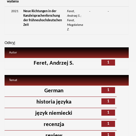
wydania
2021
Neue Richtungen in der
Feret,
-
-
Kanzleisprachenforschung
Andrzej S.;
der frühneuhochdeutschen
Feret,
Zeit
Magdalena
Z.
Odkryj
Autor
1
Feret, Andrzej S.
Temat
1
German
1
historia języka
1
język niemiecki
1
recenzja
1
review