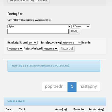
Rozpocznij nowe wyszukiwanie
Dodaj filtr:
Uzyj filtrów aby zagęścić wyszukiwanie.
Rezultaty/Strona
|
Sortuj pozycje wg
In order
Autorzy/rekord
Rezultaty 1-1 z 1 (Czas wyszukiwania: 0.001 sekund).
poprzedni
1
następny
Odsłon pozycji:
Data
Tytuł
Autor(rzy)
Promotor
Redaktor(rzy)