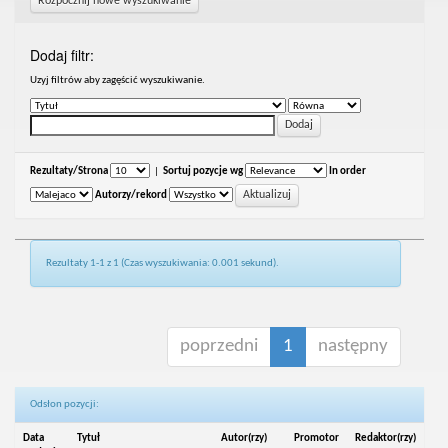
Rozpocznij nowe wyszukiwanie
Dodaj filtr:
Uzyj filtrów aby zagęścić wyszukiwanie.
Rezultaty/Strona
|
Sortuj pozycje wg
In order
Autorzy/rekord
Rezultaty 1-1 z 1 (Czas wyszukiwania: 0.001 sekund).
poprzedni
1
następny
Odsłon pozycji:
Data
Tytuł
Autor(rzy)
Promotor
Redaktor(rzy)