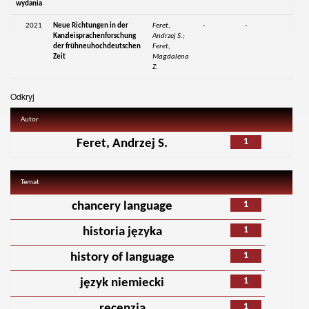
wydania
2021
Neue Richtungen in der
Feret,
-
-
Kanzleisprachenforschung
Andrzej S.;
der frühneuhochdeutschen
Feret,
Zeit
Magdalena
Z.
Odkryj
Autor
1
Feret, Andrzej S.
Temat
1
chancery language
1
historia języka
1
history of language
1
język niemiecki
1
recenzja