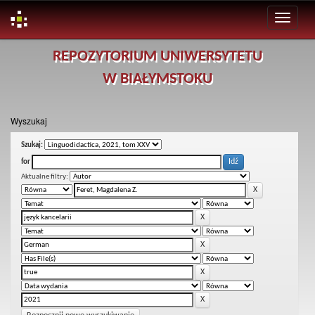
Skip
REPOZYTORIUM UNIWERSYTETU
navigation
W BIAŁYMSTOKU
Wyszukaj
Szukaj:
for
Aktualne filtry: