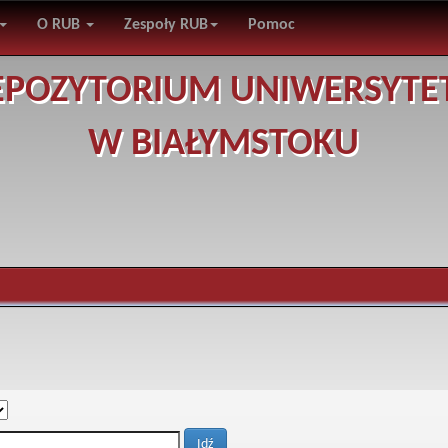
O RUB
Zespoły RUB
Pomoc
EPOZYTORIUM UNIWERSYTE
W BIAŁYMSTOKU