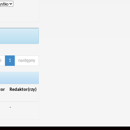
i
1
następny
tor
Redaktor(rzy)
-