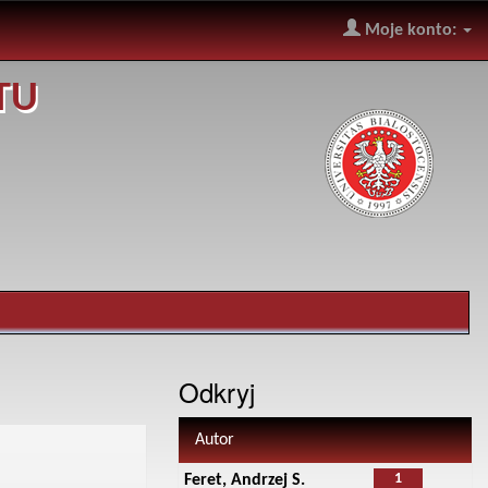
Moje konto:
TU
Odkryj
Autor
1
Feret, Andrzej S.