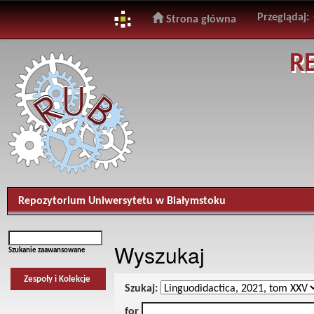
Przeglądaj:
Strona główna
Skip
R
navigation
Repozytorium Uniwersytetu w Białymstoku
Wyszukaj
Szukanie zaawansowane
Zespoły i Kolekcje
Szukaj:
for