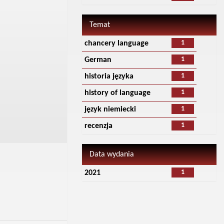
Temat
1
chancery language
1
German
1
historia języka
1
history of language
1
język niemiecki
1
recenzja
Data wydania
1
2021